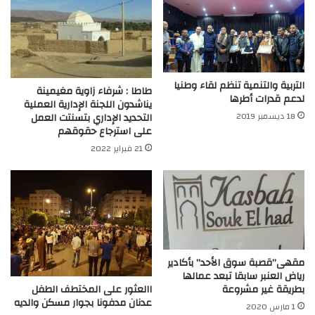
التربية والتنمية تنظم لقاء وطنيا
طاطا : شرفاء زاوية مغيمينة
لدعم قدرات أطرها
يناشدون اللجنة الإدارية العملية
18 ديسمبر 2019
التحديد الإداري بتسنتت العمل
على استرجاع حقوقهم
21 فبراير 2022
مقهى”قصبة سوق الأحد” بأكادير
رياض العنبر سابقا تبعد عمالها
االعثور على المختطف الطفل
بطريقة غير مشروعة
عدنان مدفونا بجوار مسكن والديه
1 مارس 2020