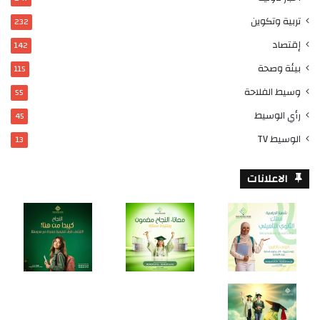
تربية وتكوين
232
إقتصاد
142
بيئة وصحة
115
وسيط الفلاحة
55
رأي الوسيط
45
الوسيط TV
13
الاعلانات