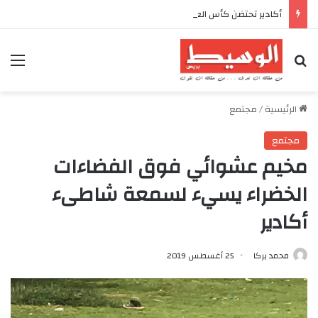
أكادير تحتضن كأس العرش للدراجات بمناسبة الذكرى السابعة والعشرين لعيد العرش المجيد
بحث عن
الق
الرئيسية
/
مجتمع
مجتمع
مخيم عشوائي فوق الفضاءات
الخضراء يسيء لسمعة شاطىء
أكادير
محمد بركا
25 أغسطس 2019