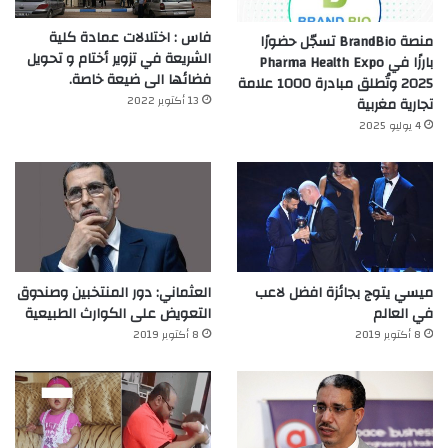
فاس : اختلالات عمادة كلية
منصة BrandBio تسجّل حضورًا
الشريعة في تزوير أختام و تحويل
بارزًا في Pharma Health Expo
فضائها الى ضيعة خاصة.
2025 وتُطلق مبادرة 1000 علامة
13 أكتوبر 2022
تجارية مغربية
4 يوليو 2025
ميسي يتوج بجائزة افضل لاعب
العثماني: دور المنتخبين وصندوق
في العالم‎
التعويض على الكوارث الطبيعية
8 أكتوبر 2019
8 أكتوبر 2019