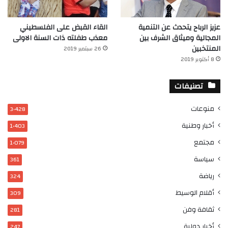
عزيز الرباح يتحدث عن التنمية
القاء القبض على الفلسطيني
المجالية وميثاق الشرف بين
معذب طفلته ذات السنة الاولى
المنتخبين
26 سبتمبر 2019
8 أكتوبر 2019
تصنيفات
منوعات
3٬428
أخبار وطنية
1٬403
مجتمع
1٬079
سياسة
361
رياضة
324
أقلام الوسيط
309
ثقافة وفن
281
أخبار دولية
247