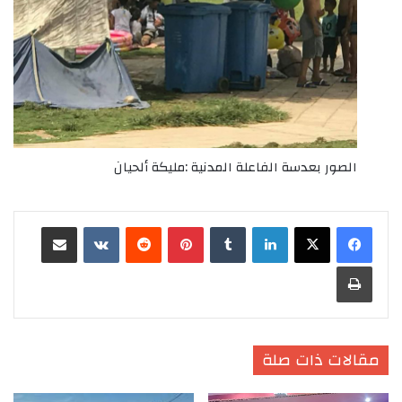
الصور بعدسة الفاعلة المدنية :مليكة ألحيان
لينكدإن
‏Tumblr
بينتيريست
‏Reddit
‏VKontakte
مشاركة عبر البريد
طباعة
مقالات ذات صلة