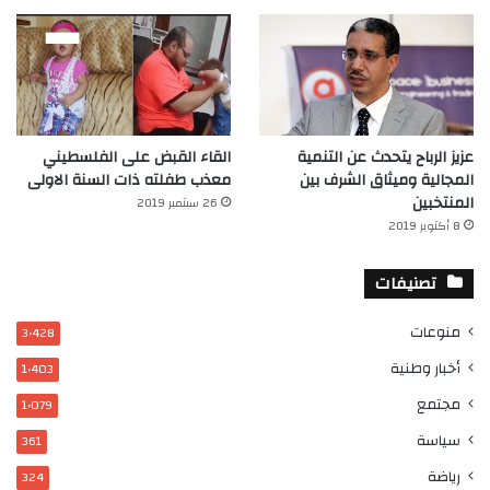
عزيز الرباح يتحدث عن التنمية
القاء القبض على الفلسطيني
المجالية وميثاق الشرف بين
معذب طفلته ذات السنة الاولى
المنتخبين
26 سبتمبر 2019
8 أكتوبر 2019
تصنيفات
منوعات
3٬428
أخبار وطنية
1٬403
مجتمع
1٬079
سياسة
361
رياضة
324