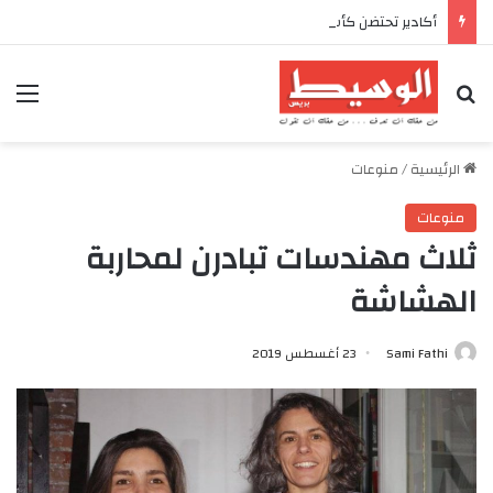
أكادير تحتضن كأس العرش للدراجات بمناسبة الذكرى السابعة والعشرين لعيد العرش المجيد
بحث عن
الق
الرئيسية
/
منوعات
منوعات
ثلاث مهندسات تبادرن لمحاربة
الهشاشة
Sami Fathi
23 أغسطس 2019