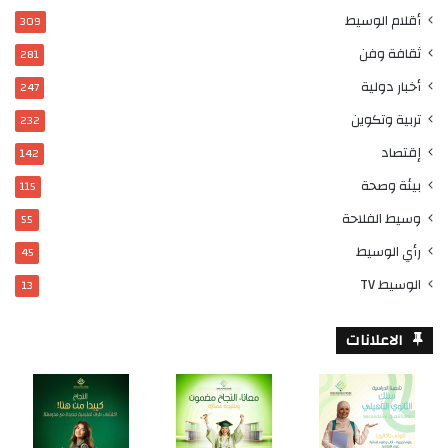
أقلام الوسيط
309
ثقافة وفن
281
أخبار دولية
247
تربية وتكوين
232
إقتصاد
142
بيئة وصحة
115
وسيط الفلاحة
55
رأي الوسيط
45
الوسيط TV
13
الاعلانات