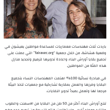
باردت ثلاث مهندسات معماريات لمساعدة مواطنين يعيشون في
وضعية هشاشة، من خلال جمعية “fairavec.org” التي عملت على
تجميع بقايا أوراش البناء واعادة تدويرها لترميم وتجديد منازل
هذه الفئة من المواطنين.
في مبادرة نسائية 100% اهتمت المهندسات النساء بتجميع
البقايا وفرزها والعمل بمقاربة تشاركية مع جمعيات تتخذ البيئة
مرجعا لها وتعمل بمبدأ تدوير النفايات.
تنتج أوراش البناء أكثر من 50 طن من البقايا من الاسمنت والطوب
والزليج ومواد أخرى، واستطاعت هاته النسوة من ترميم عدد مهم