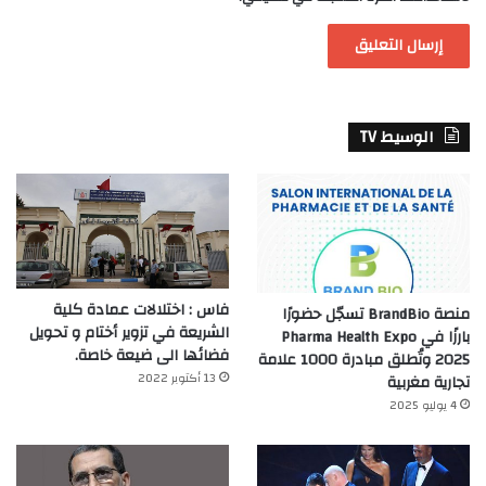
الوسيط TV
فاس : اختلالات عمادة كلية
منصة BrandBio تسجّل حضورًا
الشريعة في تزوير أختام و تحويل
بارزًا في Pharma Health Expo
فضائها الى ضيعة خاصة.
2025 وتُطلق مبادرة 1000 علامة
13 أكتوبر 2022
تجارية مغربية
4 يوليو 2025