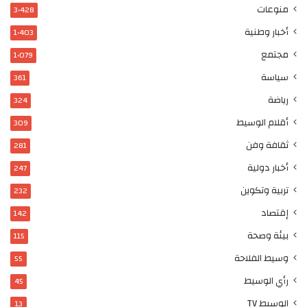
منوعات
3٬428
أخبار وطنية
1٬403
مجتمع
1٬079
سياسة
361
رياضة
324
أقلام الوسيط
309
ثقافة وفن
281
أخبار دولية
247
تربية وتكوين
232
إقتصاد
142
بيئة وصحة
115
وسيط الفلاحة
55
رأي الوسيط
45
الوسيط TV
13