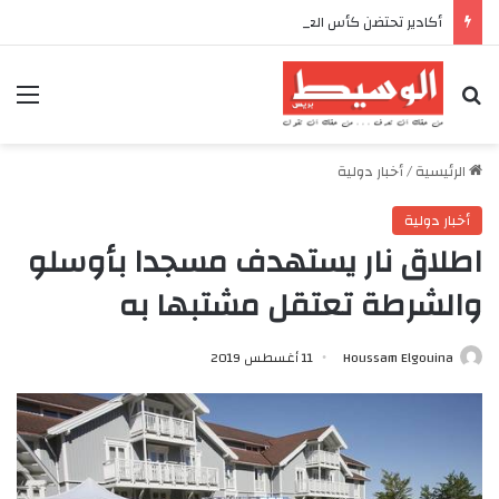
أكادير تحتضن كأس العرش للدراجات بمناسبة الذكرى السابعة والعشرين لعيد العرش المجيد
بحث عن
الق
الرئيسية
/
أخبار دولية
أخبار دولية
اطلاق نار يستهدف مسجدا بأوسلو
والشرطة تعتقل مشتبها به
Houssam Elgouina
11 أغسطس 2019