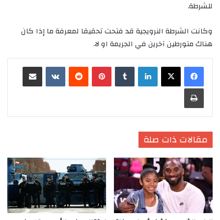
للشرطة.
وكانت الشرطة النرويجية قد فتحت تحقيقا لمعرفة ما إذا كان
هناك متورطين آخرين في الجريمة او لا.
لينكدإن
‏Tumblr
بينتيريست
‏Reddit
‏VKontakte
مشاركة عبر البريد
طباعة
مقالات ذات صلة