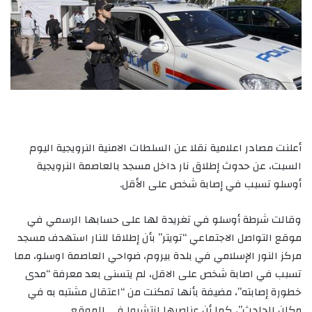
أعلنت مصادر اعلامية نقلا عن السلطات الامنية النرويجية اليوم
السبت، عن حدوث إطلاق نار داخل مسجد بالعاصمة النرويجية
أوسلو تسبب في إصابة شخص على الأقل.
وقالت شرطة أوسلو في تغريدة لها على حسابها الرسمي في
موقع التواصل الاجتماعي “تويتر” بأن إطلاقا للنار استهدف مسجد
مركز النور الإسلامي في بلدة بيروم، ضواحي العاصمة اوسلو، مما
تسبب في اصابة شخص على الاقل، لم يتسنى بعد معرفة “مدى
خطورة إصابته”، مضيفة بأنها تمكنت من “اعتقال مشتبه به في
مكان الحادث”، كما أن عناصرها انتشروا في الموقع.