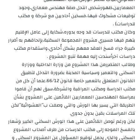
المعماريين،ظهورشخص انتحل صفة مهندس معماري،وجود
توقيعات مشكوك فيها،فسخين أحاديين مع شركة و مكتب
للدراسات) .
وكان مكتب للدرسات قد وجه بدوره،شكاية إلى عامل الإقليم
يتهم فيها مسيري مشروع المجموعة السكنية،بإلحاقهم به أضرار
كبيرة جراء فسخ العقد معهم بشكل أُحادي،واستقدام مكتب
دراسات آخرأسندت إليه مهمة تتبع المشروع .
وطالب المتضررمن هذا المشروع من وزارة الداخلية ووزارة
السكنى والتعمير وسياسية المدينة بضرورة التدخل لتطبيق
القانون المتعلق بالتعمير خاصة قانون 66/12.علما أن كل من
مكتب الدراسة ومكتب المراقبة والشركة،سبق لهم أن قاموا
بمراسلة المهندسين المعماريين القائمين على المشروع بشأن
الطريقة التي يسير بها الورش والتي وصفت ب”العشوائية”لكن
تلك المراسلات بقين بدون جدوى.
لكن ورغم توصل القائمين على هذا الورش السكني الكبير بإشعار
بالفسخ الموجه إلى مكتب الدرسات من طرف أصحاب المشروع
السكني والذي يحمل توقيع المسؤول عن المشروع السكني و