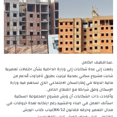
.عبداللطيف الكامل
رفعت إلى عدة شكايات إلى وزارة الداخلية بشأن اختلالات تعميرية
شابت مشروع سكني بمدينة تيزنيت بطريق تافراوت مُدعم من
مالية الدولة في إطارالسكن الاجتماعي الذي تساهم فيه وزارة
الإسكان وفق شراكة مع القطاع الخاص .
وأفادت ذات الشكايات أن ورش مشروع المجموعة السكنية
استأنف العمل في البناء والتشييد،رغم ارتكابه لعدة خروقات في
مجال التعمير وخرقه للقانون 66/12(غياب كتاب الورش
القانوني،غياب محضر الورش،غياب المهندسين