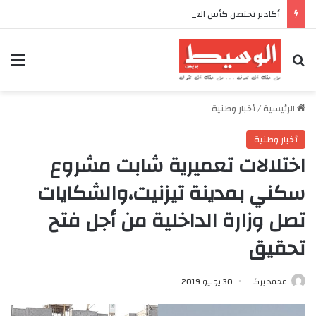
أكادير تحتضن كأس العرش للدراجات بمناسبة الذكرى السابعة والعشرين لعيد العرش المجيد
بحث عن
الق
الرئيسية
/
أخبار وطنية
أخبار وطنية
اختلالات تعميرية شابت مشروع
سكني بمدينة تيزنيت،والشكايات
تصل وزارة الداخلية من أجل فتح
تحقيق
محمد بركا
30 يوليو 2019