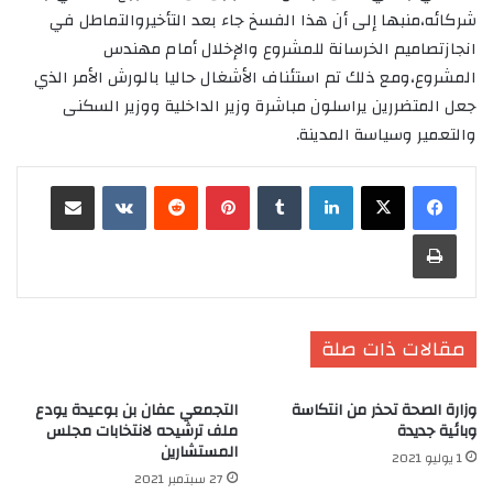
شركائه،منبها إلى أن هذا الفسخ جاء بعد التأخيروالتماطل في
انجازتصاميم الخرسانة للمشروع والإخلال أمام مهندس
المشروع،ومع ذلك تم استئناف الأشغال حاليا بالورش الأمر الذي
جعل المتضررين يراسلون مباشرة وزير الداخلية ووزير السكنى
والتعمير وسياسة المدينة.
لينكدإن
‏Tumblr
بينتيريست
‏Reddit
‏VKontakte
مشاركة عبر البريد
طباعة
مقالات ذات صلة
وزارة الصحة تحذر من انتكاسة
التجمعي عفان بن بوعيدة يودع
وبائية جديدة
ملف ترشيحه لانتخابات مجلس
المستشارين
1 يوليو 2021
27 سبتمبر 2021