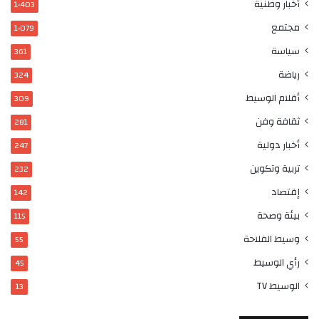
أخبار وطنية
1٬403
مجتمع
1٬079
سياسة
361
رياضة
324
أقلام الوسيط
309
ثقافة وفن
281
أخبار دولية
247
تربية وتكوين
232
إقتصاد
142
بيئة وصحة
115
وسيط الفلاحة
55
رأي الوسيط
45
الوسيط TV
13