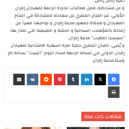
أغنية إناس إناس.
و عن مشاركته، ضمن فعاليات الدورة الرابعة لمهرجان إفران
الدُولي، عبر الفنان المصري عن سعادته للمشاركة في افتتاح
المهرجان و ملاقاة جمهور مدينة إفران و نواحيها، معبراً عن
إعجابه بالمؤهلات السياحية و الجبلية و الطبيعية التي تمتاز بها
“سويسرا المغرب” مدينة إفران.
و يُحيى، الفنان المصري حمزة نمرة السهرة الافتتاحية لمهرجان
إفران الدولي في نسخته الرابعة مساء اليوم “السبت” بساحة تاج
وسط مدينة إفران.
لينكدإن
‏Tumblr
بينتيريست
‏Reddit
‏VKontakte
مشاركة عبر البريد
طباعة
مقالات ذات صلة