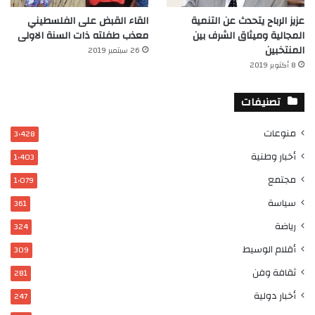
عزيز الرباح يتحدث عن التنمية
القاء القبض على الفلسطيني
المجالية وميثاق الشرف بين
معذب طفلته ذات السنة الاولى
المنتخبين
26 سبتمبر 2019
8 أكتوبر 2019
تصنيفات
منوعات
3٬428
أخبار وطنية
1٬403
مجتمع
1٬079
سياسة
361
رياضة
324
أقلام الوسيط
309
ثقافة وفن
281
أخبار دولية
247