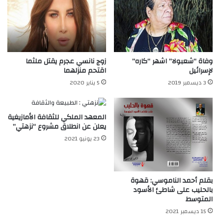
وفاة “شعبولا” اشهر “كاره”
زوج نانسي عجرم يقتل ملثما
لإسرائيل
اقتحم منزلهما
3 ديسمبر 2019
5 يناير 2020
المعهد الملكي للثقافة الأمازيغية
يعلن عن انطلاق مشروع “نزهتي”
23 يونيو 2021
بقلم أحمد الناموسي: قهوة
بالحليب على شاطئ الأسود
المتوسط
15 ديسمبر 2021