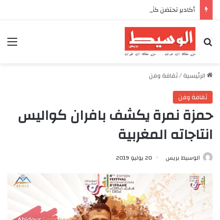
أكادير تحتضن كأس العرش للدراجات بمناسبة الذكرى السابعة والعشرين لعيد العرش المجيد
بحث عن
الق
الرئيسية
/
ثقافة وفن
ثقافة وفن
حمزة نمرة يكشف بافران كواليس
انتاجاته المغربية
الوسيط بريس
20 يوليو 2019