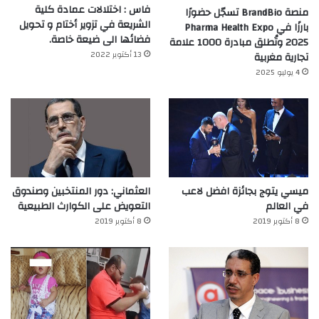
فاس : اختلالات عمادة كلية
منصة BrandBio تسجّل حضورًا
الشريعة في تزوير أختام و تحويل
بارزًا في Pharma Health Expo
فضائها الى ضيعة خاصة.
2025 وتُطلق مبادرة 1000 علامة
13 أكتوبر 2022
تجارية مغربية
4 يوليو 2025
ميسي يتوج بجائزة افضل لاعب
العثماني: دور المنتخبين وصندوق
في العالم‎
التعويض على الكوارث الطبيعية
8 أكتوبر 2019
8 أكتوبر 2019