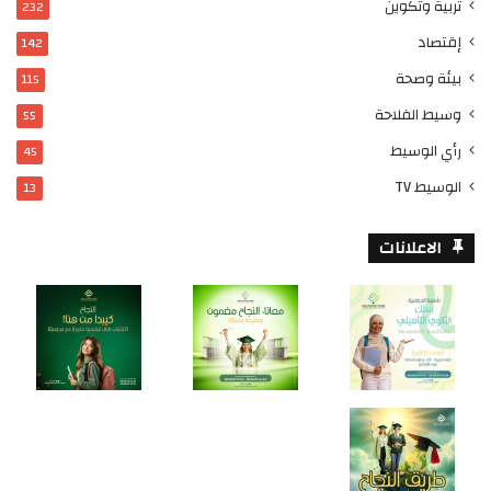
تربية وتكوين
232
إقتصاد
142
بيئة وصحة
115
وسيط الفلاحة
55
رأي الوسيط
45
الوسيط TV
13
الاعلانات