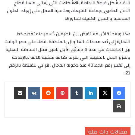
اللقاء شكل فرصة للاحاطة بالاشكالات التي يعاني منها قطاع
النقل الحضري بجماعة القليعة ،ومناسبة للعمل على إيجاد الحلول
المناسبة والسبل الكفيلة لتحاوزها .
هذا وبعد نقاش مستفيض بين الطرفين ،أسفر عنه تمديد خط
النهاية إلى أحد محطات الغازوال بالمنطقة .فضلا على حصر الوقت
بين الحافلات في مدة 9 دقائق ،لأجل تامين تنقل الساكنة المحلية
وتعزيز النقل بالقليعة التي تعرف كثافة سكنية هامة ،بالإضافة
إلى تغيير رقم الخط 40 عند دخوله المجال الترابي للقليعة بالرقم
21 .
لينكدإن
‏Tumblr
بينتيريست
‏Reddit
‏VKontakte
مشاركة عبر البريد
طباعة
مقالات ذات صلة