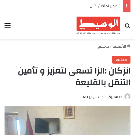
أكادير تحتضن كأس العرش للدراجات بمناسبة الذكرى السابعة والعشرين لعيد العرش المجيد
بحث عن
الق
الرئيسية
/
مجتمع
مجتمع
انزكان :الزا تسعى لتعزيز و تأمين
التنقل بالقليعة
محمد بركا
27 يناير 2023