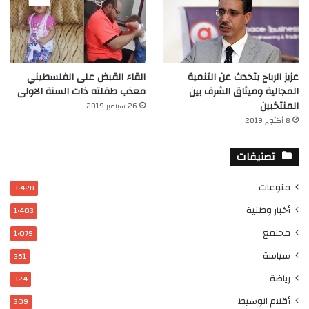
عزيز الرباح يتحدث عن التنمية
القاء القبض على الفلسطيني
المجالية وميثاق الشرف بين
معذب طفلته ذات السنة الاولى
المنتخبين
26 سبتمبر 2019
8 أكتوبر 2019
تصنيفات
منوعات
3٬428
أخبار وطنية
1٬403
مجتمع
1٬079
سياسة
361
رياضة
324
أقلام الوسيط
309