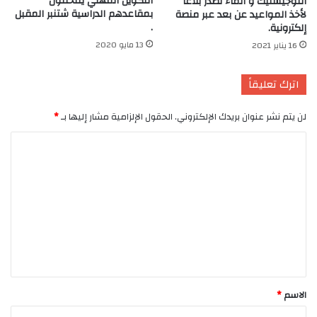
التكوين المهني يلتحقون
اللوجيستيك و الماء تصدر بلاغا
بمقاعدهم الدراسية شتنبر المقبل
لأخذ المواعيد عن بعد عبر منصة
.
إلكترونية.
13 مايو 2020
16 يناير 2021
اترك تعليقاً
لن يتم نشر عنوان بريدك الإلكتروني.
الحقول الإلزامية مشار إليها بـ
*
ا
ل
ت
ع
ل
ي
ق
*
الاسم
*