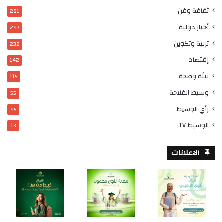
ثقافة وفن
281
أخبار دولية
247
تربية وتكوين
232
إقتصاد
142
بيئة وصحة
115
وسيط الفلاحة
55
رأي الوسيط
45
الوسيط TV
13
الاعلانات