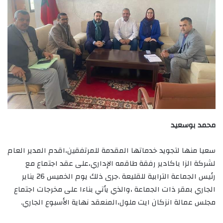
محمد بوسعيد
سعيا منها لتجويد خدماتها المقدمة للمرتفقين،اقدم المدير العام
لشركة الزا باكادير رفقة طاقمه الإداري،على عقد اجتماع مع
رئيس الجماعة الترابية للقليعة .جرى ذلك يوم الخميس 26 يناير
الجاري بمقر ذات الجماعة ،والذي يأتي بناءا على مخرجات اجتماع
مجلس عمالة انزكان ايت ملول،المنعقد نهاية الأسبوع الجاري.