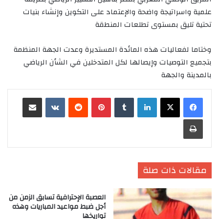
علمية واسراتيجة واضحة والإعتماد على التكوين وإنشاء بنيات
تحتية تليق بمستوى تطلعات المنطقة
وختاما لفعاليات هذه المائدة المستديرة وعدت الجهة المنظمة
بتجميع التوصيات وإيصالها لكل المتدخلين في الشأن الرياضي
بالمدينة والجهة
لينكدإن
‏Tumblr
بينتيريست
‏Reddit
‏VKontakte
مشاركة عبر البريد
طباعة
مقالات ذات صلة
العصبة الإحترافية تسابق الزمن من
أجل ضبط مواعيد المباريات وهذه
تواريخها