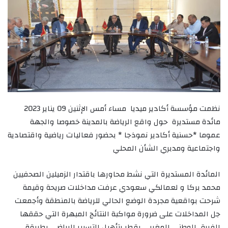
نظمت مؤسسة أكادير ميديا مساء أمس الإثنين 09 يناير 2023
مائدة مستديرة حول واقع الرياضة بالمدينة خصوصا والجهة
عموما *حسنية أكادير نموذجا * بحضور فعاليات رياضية واقتصادية
واجتماعية ومدبري الشأن المحلي
المائدة المستديرة التي نشط محاورها باقتدار الزميلين الصحفيين
محمد بركا و لعمالكي سعودي عرفت مداخلات صريحة وقيمة
شرحت بواقعية مجردة الوضع الحالي للرياضة بالمنطقة وأجمعت
جل المداخلات على ضرورة مواكبة النتائج المبهرة التي حققها
الفريق الوطني المغربي بقطر بتأهيل التسيير الرياضي بطريقة