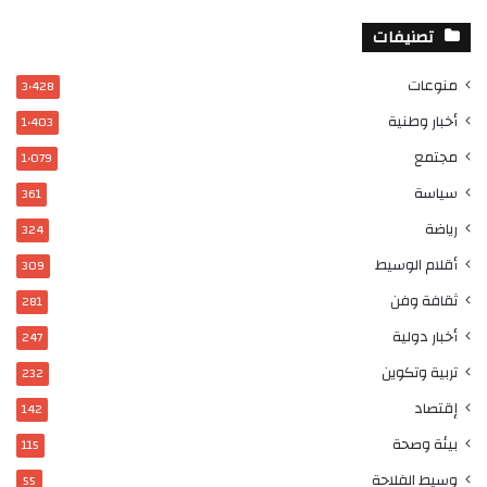
تصنيفات
منوعات
3٬428
أخبار وطنية
1٬403
مجتمع
1٬079
سياسة
361
رياضة
324
أقلام الوسيط
309
ثقافة وفن
281
أخبار دولية
247
تربية وتكوين
232
إقتصاد
142
بيئة وصحة
115
وسيط الفلاحة
55