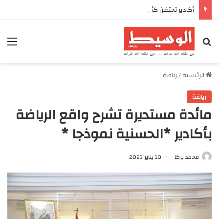
أكادير تحتضن كأس العرش للدراجات بمناسبة الذكرى السابعة والعشرين لعيد العرش المجيد
بحث عن
الق
الرئيسية
/
رياضة
رياضة
مائدة مستديرة تشرح واقع الرياضة
بأكادير *الحسنية نموذجا *
محمد بركا
10 يناير 2023