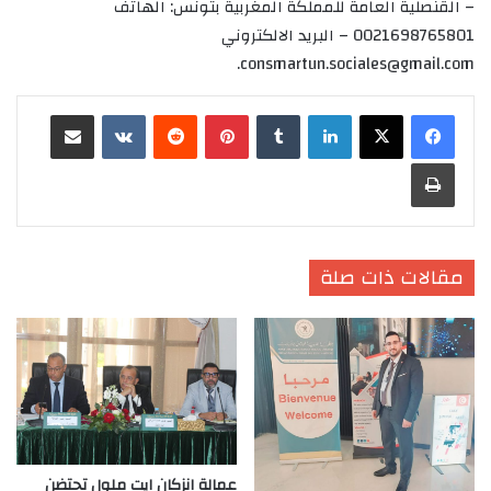
– القنصلية العامة للمملكة المغربية بتونس: الهاتف
0021698765801 – البريد الالكتروني
.
consmartun.sociales@gmail.com
لينكدإن
‏Tumblr
بينتيريست
‏Reddit
‏VKontakte
مشاركة عبر البريد
طباعة
مقالات ذات صلة
عمالة انزكان ايت ملول تحتضن