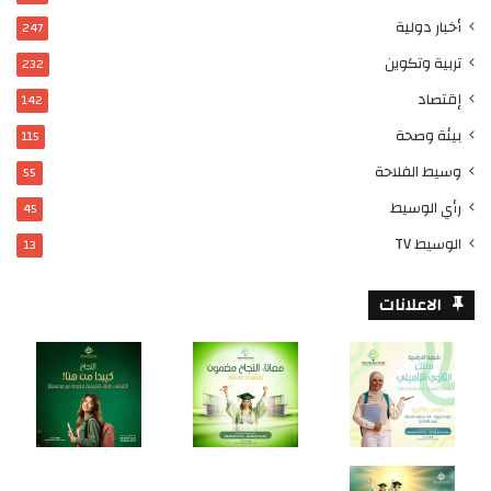
أخبار دولية
247
تربية وتكوين
232
إقتصاد
142
بيئة وصحة
115
وسيط الفلاحة
55
رأي الوسيط
45
الوسيط TV
13
الاعلانات