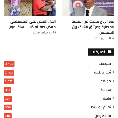
عزيز الرباح يتحدث عن التنمية
القاء القبض على الفلسطيني
المجالية وميثاق الشرف بين
معذب طفلته ذات السنة الاولى
المنتخبين
26 سبتمبر 2019
8 أكتوبر 2019
تصنيفات
منوعات
3٬428
أخبار وطنية
1٬403
مجتمع
1٬079
سياسة
361
رياضة
324
أقلام الوسيط
309
ثقافة وفن
281