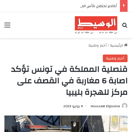
أكادير تحتضن كأس العرش للدراجات بمناسبة الذكرى السابعة والعشرين لعيد العرش المجيد
بحث عن
الق
الرئيسية
/
أخبار وطنية
أخبار وطنية
قنصلية المملكة في تونس تؤكد
اصابة 6 مغاربة في القصف على
مركز للهجرة بليبيا
Houssam Elgouina
4 يوليو 2019