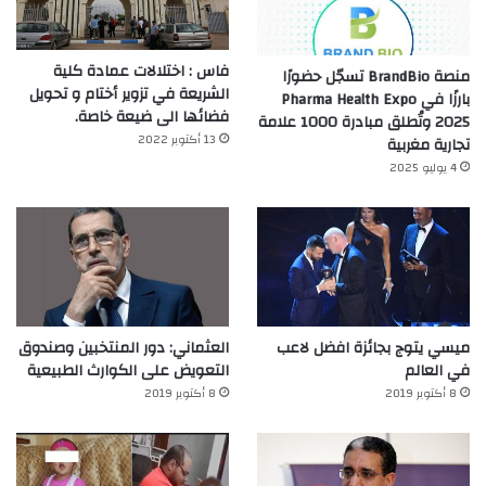
فاس : اختلالات عمادة كلية
منصة BrandBio تسجّل حضورًا
الشريعة في تزوير أختام و تحويل
بارزًا في Pharma Health Expo
فضائها الى ضيعة خاصة.
2025 وتُطلق مبادرة 1000 علامة
13 أكتوبر 2022
تجارية مغربية
4 يوليو 2025
ميسي يتوج بجائزة افضل لاعب
العثماني: دور المنتخبين وصندوق
في العالم‎
التعويض على الكوارث الطبيعية
8 أكتوبر 2019
8 أكتوبر 2019