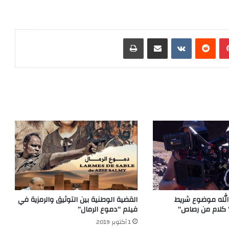
بينتيريست
‏Reddit
‏VKontakte
مشاركة عبر البريد
طباعة
الله موضوع شريط
القضية الوطنية بين التوثيق والرمزية في
 كلام من رصاص”
فيلم “دموع الرمال”
1 أكتوبر 2019