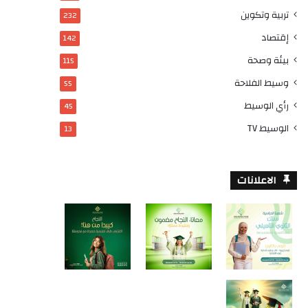
تربية وتكوين
232
إقتصاد
142
بيئة وصحة
115
وسيط الفلاحة
55
رأي الوسيط
45
الوسيط TV
13
الاعلانات