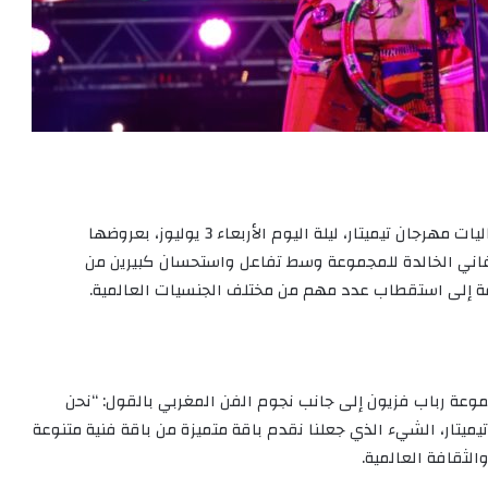
نجحت مجموعة رباب فزيون في افتتاح النسخة 16 من فعاليات مهرجان تيميتار، ليلة اليوم الأربعاء 3 يوليوز، بعروضها
لأغاني الخالدة للمجموعة وسط تفاعل واستحسان كبيرين من
ة إلى استقطاب عدد مهم من مختلف الجنسيات العالمية.
وعة رباب فزيون إلى جانب نجوم الفن المغربي بالقول: “نحن
اركة في فعاليات النسخة 16 لمهرجان تيميتار، الشيء الذي جعلنا نقدم باقة متميزة من باقة فنية متنوعة
الثقافة العالمية.