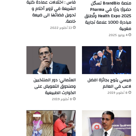
فاس : اختلالات عمادة كلية
منصة BrandBio تسجّل
الشريعة في تزوير أختام و
حضورًا بارزًا في Pharma
تحويل فضائها الى ضيعة
Health Expo 2025 وتُطلق
خاصة.
مبادرة 1000 علامة تجارية
13 أكتوبر 2022
مغربية
4 يوليو 2025
ميسي يتوج بجائزة افضل
العثماني: دور المنتخبين
لاعب في العالم‎
وصندوق التعويض على
الكوارث الطبيعية
8 أكتوبر 2019
8 أكتوبر 2019