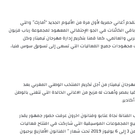
دم أغاني حصرية لأول مرة من الألبوم الجديد “أمارك” والتي
 وباقي الكائنات في الجو الإحتفالي المعهود لمجموعة رباب فزيون
ي والعالمي، كما قمنا بتكريم إدارة مهرجان تيميتار وكل
ذلك مجهودات جميع الفعاليات التي تسعى إلى تسويق سوس فنيا،
جان تيميتار من أجل تكريم المنتخب الوطني المغربي بعد
 بمصر وأهدت له مزيج من الاغاني الخالدة التي تتغنى بالوطن
كادير.
 الفنانة نجاة عتابو وفنانون اخرون عرفت حضور جمهور يقدر
ع المجموعات الموسيقية التي شاركت في افتتاح فعاليات
النسخة 16 لمهرجان تيميتار المنظم طيلة الفترة الممتدة من 3 إلى 6 يوليوز 2019 تحت شعار ” الفنانون الأمازيغ يرحبون