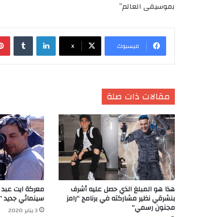
بموسيقى العالم”
لينكدإن
‏Tumblr
فيسبوك
X
مقالات ذات صلة
هذا هو المبلغ الذي حصل عليه أشرف
معركة ايت عبد 
بنشرقي نظير مشاركته في برنامج “رامز
سينمائي جديد ”
مجنون رسمي”
3 يناير 2020