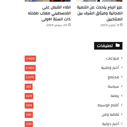
عزيز الرباح يتحدث عن التنمية
القاء القبض على
المجالية وميثاق الشرف بين
الفلسطيني معذب طفلته
المنتخبين
ذات السنة الاولى
8 أكتوبر 2019
26 سبتمبر 2019
تصنيفات
منوعات
3٬428
أخبار وطنية
1٬403
مجتمع
1٬079
سياسة
361
رياضة
324
أقلام الوسيط
309
ثقافة وفن
281
أخبار دولية
247