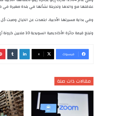
علاقتها مع والدها وتجربتة نشأتها في بلدة صغيرة في فر
وفي بداية مسيرتها الأدبية، ابتعدت عن الخيال وصبت جُل ت
وتبلغ قيمة جائزة الأكاديمية السويدية 10 ملايين كرونة أي ما يعادل 807000 جنيه إسترليني.
لينكدإن
‏Tumblr
فيسبوك
X
مقالات ذات صلة