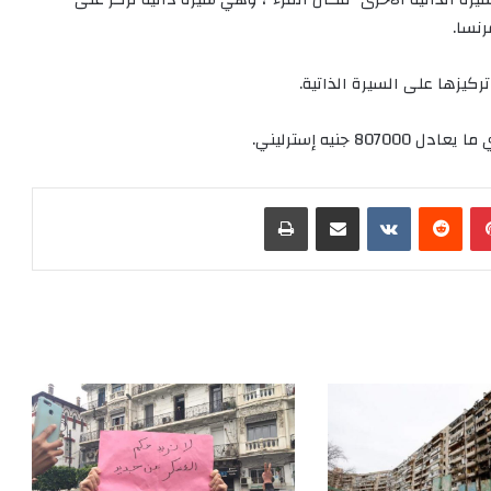
نسا.
ركيزها على السيرة الذاتية.
بينتيريست
‏Reddit
‏VKontakte
مشاركة عبر البريد
طباعة