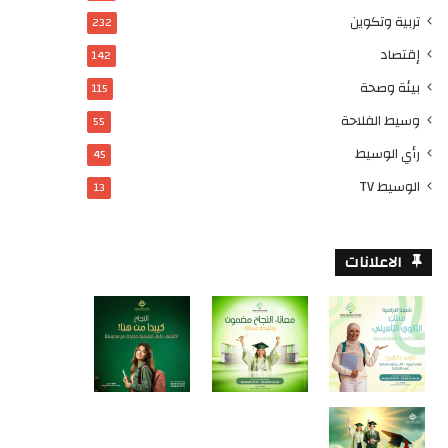
تربية وتكوين
232
إقتصاد
142
بيئة وصحة
115
وسيط الفلاحة
55
رأي الوسيط
45
الوسيط TV
13
الاعلانات