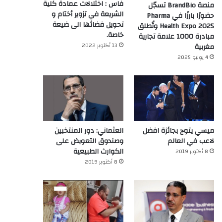
فاس : اختلالات عمادة كلية
منصة BrandBio تسجّل
الشريعة في تزوير أختام و
حضورًا بارزًا في Pharma
تحويل فضائها الى ضيعة
Health Expo 2025 وتُطلق
خاصة.
مبادرة 1000 علامة تجارية
13 أكتوبر 2022
مغربية
4 يوليو 2025
ميسي يتوج بجائزة افضل
العثماني: دور المنتخبين
لاعب في العالم‎
وصندوق التعويض على
الكوارث الطبيعية
8 أكتوبر 2019
8 أكتوبر 2019