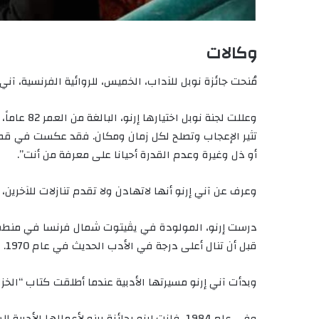
وكالات
مُنحت جائزة نوبل للآداب، الخميس، للروائية الفرنسية، آني
وعللت لجنة 
تثير الإعجاب وتصلح لكل زمان ومكان. فقد عكست في قصصه
أو ذل وغيرة وعدم القدرة أحيانا على معرفة من أنت”.
وعرف عن آني إرنو أنها لاتهادن ولا تقدم تنازلات للآخرين، 
درست إرنو، المولودة في يڤيتوت شمال فرنسا في منطقة
قبل أن تنال أعلى درجة في الأدب الحديث في عام 1970.
وبدأت آني إرنو مسيرتها الأدبية عندما أطلقت كتاب “الخزائن الفارغة” في عام 1974، وهي ر
وفي عام 1984، فازت إرنو بجائزة رينو لأعمالها ال