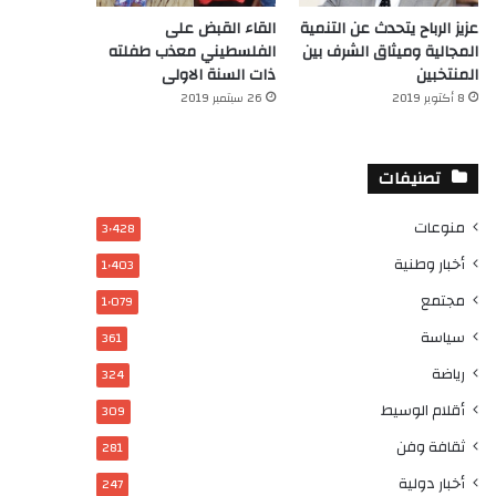
عزيز الرباح يتحدث عن التنمية
القاء القبض على
المجالية وميثاق الشرف بين
الفلسطيني معذب طفلته
المنتخبين
ذات السنة الاولى
8 أكتوبر 2019
26 سبتمبر 2019
تصنيفات
منوعات
3٬428
أخبار وطنية
1٬403
مجتمع
1٬079
سياسة
361
رياضة
324
أقلام الوسيط
309
ثقافة وفن
281
أخبار دولية
247