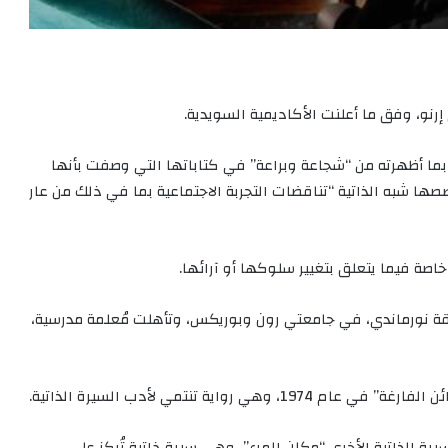
 إرنو، وفق ما أعلنت الأكاديمية السويدية.
نوبل اختيارها إرنو، البالغة من العمر 82 عاماً، بما أظهرته من “شجاعة وبراعة” في كتاباتها التي وصفت بأنها
ا شبه الذاتية “تناقضات التجربة الاجتماعية بما في ذلك من عار
خاصة فيما يتعلق بتغيير سلوكها أو آرائها.
 نورماندي، في جامعتي رون وبوريكس، وتأهلت مُعلمة مدرسية،
واية تنتمي لأدب السيرة الذاتية.
أدبية للسيرة الذاتية الأخرى “مكان المرء”، وهي سيرة ذاتية تُركز على