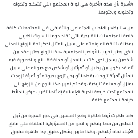
الأسرة لأن هذه الأخيرة هي نواة المجتمع التي تشكله وتكونه
وتحتويه ويحتويها.
من هنا يظهر الانحلال الاجتماعي والثقافي في المجتمعات كافة
خاصة المجتمعات التقليدية التي تقلد دوما السلوك الغربي
بمختلف تناقضاته وافاته على سبيل المثال نذكر آفة الزواج المدني
الذي يعتبر تخريب للأواصر المجتمعية ،هذا الزواج يعتبر عقد بين
شخصين يسجل لدى كاتب بالعدل أو محافظة ..الخ والخطورة فيه
أنه قد يكون بين رجلين أو ٱمرأتين أو شخص مع حيوانه على سبيل
المثال ٱمرأة تزوجت بقطها أو رجل تزوج بحيوانه أو ٱمرأة تزوجت
بمنزل أو معلمة تاريخية ،وقد تم تمرير هذا النوع من الزواج الى
المجتمع تحت ذريعة الحرية الإنسانية إلا أنها تضرب عرض الحائط
كرامة المجتمع كافة.
كما ظهرت أيضا ظاهرة وضع المسنين في دور العجزة من أجل
التخلص من مصاريفهم والتحرر من المسؤولية الملقاة على عاتق
الأبناء تجاه أباءهم ،وهذا مايبرز بشكل دقيق جدا ظاهرة عقوق