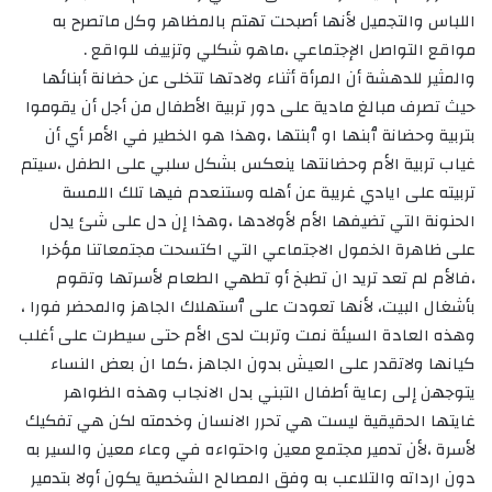
اللباس والتجميل لأنها أصبحت تهتم بالمظاهر وكل ماتصرح به
مواقع التواصل الإجتماعي ،ماهو شكلي وتزييف للواقع .
والمثير للدهشة أن المرأة أثناء ولادتها تتخلى عن حضانة أبنائها
حيث تصرف مبالغ مادية على دور تربية الأطفال من أجل أن يقوموا
بتربية وحضانة ٱبنها او ٱبنتها ،وهذا هو الخطير في الأمر أي أن
غياب تربية الأم وحضانتها ينعكس بشكل سلبي على الطفل ،سيتم
تربيته على ايادي غريبة عن أهله وستنعدم فيها تلك اللمسة
الحنونة التي تضيفها الأم لأولادها ،وهذا إن دل على شئ يدل
على ظاهرة الخمول الاجتماعي التي اكتسحت مجتمعاتنا مؤخرا
،فالأم لم تعد تريد ان تطبخ أو تطهي الطعام لأسرتها وتقوم
بأشغال البيت، لأنها تعودت على ٱستهلاك الجاهز والمحضر فورا ،
وهذه العادة السيئة نمت وتربت لدى الأم حتى سيطرت على أغلب
كيانها ولاتقدر على العيش بدون الجاهز ،كما ان بعض النساء
يتوجهن إلى رعاية أطفال التبني بدل الانجاب وهذه الظواهر
غايتها الحقيقية ليست هي تحرر الانسان وخدمته لكن هي تفكيك
لأسرة ،لأن تدمير مجتمع معين واحتواءه في وعاء معين والسير به
دون ارداته والتلاعب به وفق المصالح الشخصية يكون أولا بتدمير