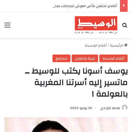
أكادير تحتضن كأس العرش للدراجات بمناسبة الذكرى السابعة والعشرين لعيد العرش المجيد
بحث عن
الق
الرئيسية
/
أقلام الوسيط
أقلام الوسيط
تربية وتكوين
مجتمع
يوسف أسونا يكتب للوسيط …
ماتسير إليه أسرتنا المغربية
بالعولمة !
محمد الوردي
30 يونيو 2022