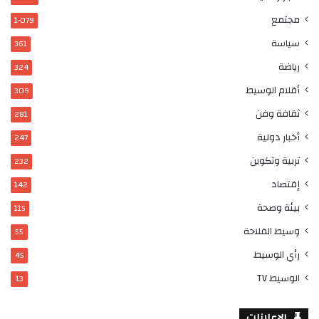
مجتمع
1٬079
سياسة
361
رياضة
324
أقلام الوسيط
309
ثقافة وفن
281
أخبار دولية
247
تربية وتكوين
232
إقتصاد
142
بيئة وصحة
115
وسيط الفلاحة
55
رأي الوسيط
45
الوسيط TV
13
الاعلانات