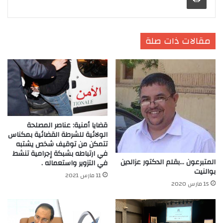
مقالات ذات صلة
قضايا أمنية: عناصر المصلحة
الولائية للشرطة القضائية بمكناس
تتمكن من توقيف شخص يشتبه
في ارتباطه بشبكة إجرامية تنشط
المتبرعون …بقلم الدكتور عزالدين
في التزوير واستعماله .
بوالنيت
11 مارس 2021
15 مارس 2020