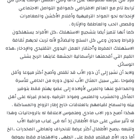
ترابط تام مع العالم الافتراضي كمواقع التواصل الاجتماعي
لإنجذابه نحو المواد الترفيهية وأفلام الأكشن والمغامرات
وقصص الحب والعاطفة والإثارة .
كما أنها تتميز أيضا بتشجيع الاستهلاك ،كل الأفراد يستهلكون
بإفراط وبدون وعي كل السلع والبضائع لأنه تربت لديهم ثقافة
الاستهلاك المفرط وٱحتقار العمل اليدوي التقليدي والإدخار ،هذه
القيم التي أقحمتها الرأسمالية الجشعة غايتها الربح بشتى
الوسائل.
ولابد أن نشير إلى أن دور الأب قد تقلص وأصبح أكثر ميوعا وأقل
وضوحا ،على سبيل المثال الأب تحول دوره من الحامي للأسرة
والمدافع عنها والمربي لأولاده إلى عضو يهتم فقط بتوفير
المأكل والمشرب والملبس ومواد الترفيه ،وعدم غيرته على أهل
بيته والسماح لقيامهم بالعلاقات خارج إطار الزواج والمساكنة .
هكذا أصبح دور الاب مادي وملموس لاعلاقة له بالروحانيات وهذا
له تأثير سلبي على حياة الأطفال إذ أنه في غياب مراقبة الأب
وتتبعه ،يصبح الأطفال أكثر عرضة للانحراف وتعاطي المخدرات ..الخ
أما دور الأم فيقتصر فقط على الطهي والاهتمام فقط بموضة