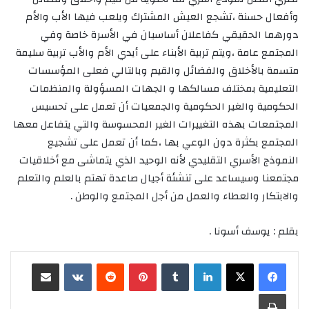
وأفعال حسنة ،تشجع العيش المشترك ويلعب فيها الأب والأم
دورهما الحقيقي كفاعلان أساسيان في الأسرة خاصة وفي
المجتمع عامة ،ويتم تربية الأبناء على أيدي الأم والأب تربية سليمة
متسمة بالأخلاق والفضائل والقيم وبالتالي فعلى المؤسسات
التعليمية بمختلف مسالكها و الجهات المسؤولة والمنظمات
الحكومية والغير الحكومية والجمعيات أن تعمل على تحسيس
المجتمعات بهذه التغييرات الغير المحسوسة والتي يتفاعل معها
المجتمع بكثرة دون الوعي بها ،كما أن تعمل على تشجيع
النموذج الأسري التقليدي لأنه الوحيد الذي يتماشى مع أخلاقيات
مجتمعنا وسيساعد على تنشئة أجيال صاعدة تهتم بالعلم والتعلم
والابتكار والعطاء والعمل من أجل المجتمع والوطن .
بقلم : يوسف أسونا .
لينكدإن
‏Tumblr
بينتيريست
‏Reddit
‏VKontakte
مشاركة عبر البريد
طباعة