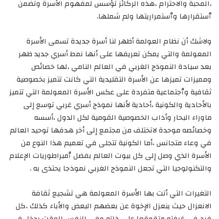
،المحبة والاحترام ،هذه الركائز تؤسس لمفهوم الأسرة وتضمن
ٱستقرارها وٱستمراريتها ولم شملها.
ولاشك أن نظام العولمة أظهر لنا أسرة جديدة تسمى الأسرة
المعولمة والتي يمكن تعريفها على أنها نمط أسري جديد ظهر
بعد سيادة النموذج الغربي في العالم النامي ،لها خصائص
ومميزات تميزها عن الأسرة التقليدية التي كانت تتميز بخصوصية
ثقافية وٱجتماعية متفردة على عكس الأسرة المعولمة التي تتميز
بالأحادية والكونية ،أحادية لأنها نموذج أسري غربي توسع إلى
ماوراء البحار وأذاب الخصوصية القومية لكل الدول ،أسسه
وخصائصه موحدة لاتختلف من مجتمع إلى أخر هدفها توحيد العالم
في وعاء متجانس ،أما الكونية تتجلى في تعميم هذا النوع من
الأسرة الذي وصل إلى كل بيوت العالم بفضل ٱمبراطوريات الإعلام
والتكنولوجيا التي تجعل النموذج الغربي نموذجا يحتذى به .
التغيرات التي أتت بها الأسرة المعولمة هي تشجيع ثقافة
الانعزال حيث ينعزل الإخوة عن بعضهم البعض والأباء كذلك ،كل
فرد في غرفته متقوقعا على ذاته وفي النفس الوقت يدخل في