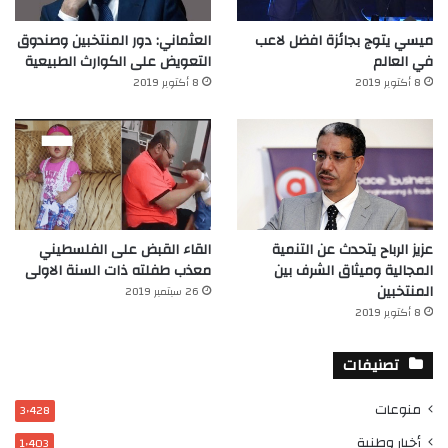
ميسي يتوج بجائزة افضل لاعب
العثماني: دور المنتخبين وصندوق
في العالم‎
التعويض على الكوارث الطبيعية
8 أكتوبر 2019
8 أكتوبر 2019
عزيز الرباح يتحدث عن التنمية
القاء القبض على الفلسطيني
المجالية وميثاق الشرف بين
معذب طفلته ذات السنة الاولى
المنتخبين
26 سبتمبر 2019
8 أكتوبر 2019
تصنيفات
منوعات
3٬428
أخبار وطنية
1٬403