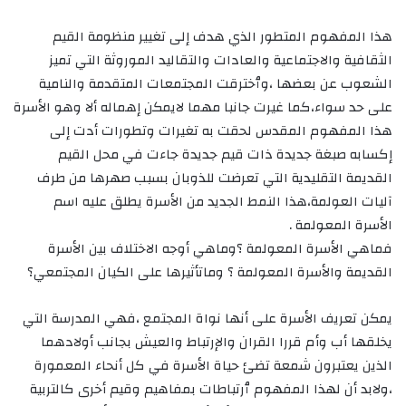
هذا المفهوم المتطور الذي هدف إلى تغيير منظومة القيم
الثقافية والاجتماعية والعادات والتقاليد الموروثة التي تميز
الشعوب عن بعضها ،وٱخترقت المجتمعات المتقدمة والنامية
على حد سواء،كما غيرت جانبا مهما لايمكن إهماله ألا وهو الأسرة
هذا المفهوم المقدس لحقت به تغيرات وتطورات أدت إلى
إكسابه صبغة جديدة ذات قيم جديدة جاءت في محل القيم
القديمة التقليدية التي تعرضت للذوبان بسبب صهرها من طرف
آليات العولمة،هذا النمط الجديد من الأسرة يطلق عليه اسم
الأسرة المعولمة .
فماهي الأسرة المعولمة ؟وماهي أوجه الاختلاف بين الأسرة
القديمة والأسرة المعولمة ؟ وماتأثيرها على الكيان المجتمعي؟
يمكن تعريف الأسرة على أنها نواة المجتمع ،فهي المدرسة التي
يخلقها أب وأم قررا القران والإرتباط والعيش بجانب أولادهما
الذين يعتبرون شمعة تضئ حياة الأسرة في كل أنحاء المعمورة
،ولابد أن لهذا المفهوم ٱرتباطات بمفاهيم وقيم أخرى كالتربية