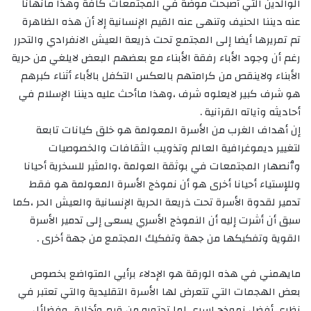
الوالدين التي أصبحت موضة في المجتمعات كافة وهذا مانهانا
عنه ديننا الحنيف وتنهى عنه القيم الإنسانية إلا أن هذه الظاهرة
تم تمريرها أيضا إلى المجتمع تحت ذريعة العيش الانفرادي والتحرر
رغم أن وجود الأباء رفقة الأبناء مع بعضهم البعض لايلغي من حرية
الأبناء ولاينقص من كرامتهم بالعكس التكفل بالأباء أثناء كبرهم
هو شرف كبير لايعلوه شرف ،وهذا ماأحث عليه ديننا الإسلام في
أحاديثه وآياته القرآنية .
إن أهداف الغرب من الأسرة المعولمة هو خلق كيانات تابعة
لتغيير ديموغرافية العالم وتذويب الثقافات والخصوصيات
وٱنصهار المجتمعات في بوثقة العولمة ،والمثير للسخرية أحيانا
وللإستياء أحيانا أخرى هو أن نموذج الأسرة المعولمة هو فقط
تدمير لقدوة الأسرة تحت ذريعة الحرية الإنسانية والعيش الحر ،كما
سبق أن أشرت إليه أن النموذج الأسري يسعى إلى تدمير الأسرة
القوية وتفكيكها من جهة وتفكيك المجتمع من جهة أخرى .
مايهمني في هذه الورقة هو الإدلاء برأيي المتواضع بخصوص
بعض الهجمات التي تتعرض لها الأسرة التقليدية والتي تعتبر في
نظري أفضل نموذج اسري لما تحتويه من قيم وأخلاق وفضائل