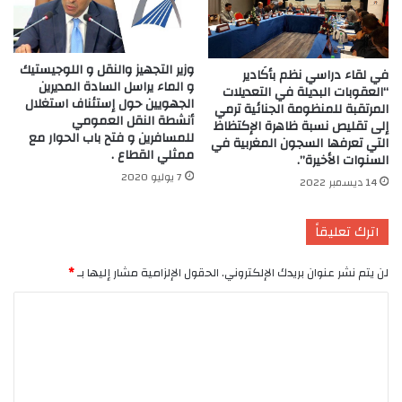
وزير التجهيز والنقل و اللوجيستيك
في لقاء دراسي نظم بأكَادير
و الماء يراسل السادة المديرين
“العقوبات البديلة في التعديلات
الجهويين حول إستئناف استغلال
المرتقبة للمنظومة الجنائية ترمي
أنشطة النقل العمومي
إلى تقليص نسبة ظاهرة الإكتظاظ
للمسافرين و فتح باب الحوار مع
التي تعرفها السجون المغربية في
ممثلي القطاع .
السنوات الأخيرة”.
7 يوليو 2020
14 ديسمبر 2022
اترك تعليقاً
لن يتم نشر عنوان بريدك الإلكتروني.
الحقول الإلزامية مشار إليها بـ
*
ا
ل
ت
ع