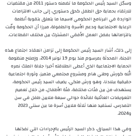
وسجّل السيد رئيس الحكومة ما تضمنه دستور 2011 من مقتضيات
للارتقاء بحماية حق الطفل كحق دستوري، إلى جانب الالتزامات
الواردة في البرنامج الحكومي لاسيما ما يتعلق بتقوية أنظمة
الرعاية الاجتماعية ودعم الأسرة والطفولة، مبرزا أن الحكومة وفّت
بالتزاماتها بفضل العمل الأفقي المشترك بين مختلف القطاعات.
إلى ذلك، أشار السيد رئيس الحكومة إلى تزامن انعقاد اجتماع هذه
اللجنة، المحدثة بمرسوم منذ يوم 19 نونبر 2014، وإصلاح منظومة
الحماية الاجتماعية الذي أعطى انطلاقته أخيرا جلالة الملك نصره
الله كورش وطني هام ومشروع مجتمعي متميز، وثورة اجتماعية
حقيقية ببلادنا، وهو ورش ملكي، يضيف السيد رئيس الحكومة،
يستهدف من بين فئات مختلفة، فئة الأطفال، من خلال تعميم
التعويضات العائلية لفائدة حوالي سبعة ملايين طفل في سن
التمدرس، تستفيد منها ثلاثة ملايين أسرة ما بين سنتي 2023
و2024.
وفي هذا السياق، ذكر السيد الرئيس بالإجراءات التي نفذتها