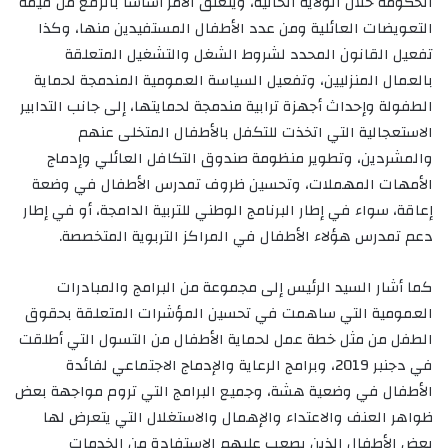
الحكومة خلال الولاية الحالية، ويتعلق الأمر أساسا بالرفع من قيمة
التعويضات العائلية ومن عدد الأطفال المستفيدين منها، وكذا
تفعيل القانون المحدد لشروط الشغل والتشغيل المتعلقة
بالعمال المنزليين، وتفعيل السياسة العمومية المندمجة لحماية
الطفولة وإحداث أجهزة ترابية مندمجة لحمايتها، إلى جانب التدابير
الاستعجالية التي اتخذت للتكفل بالأطفال المتخلى عنهم
والمشردين، وتطوير منظومة صندوق التكافل العائلي وإدماج
الأمهات المهملات، وتحسين ظروف تمدرس الأطفال في وضعة
إعاقة، سواء في إطار البرنامج الوطني للتربية الدامجة، أو في إطار
دعم تمدرس هؤلاء الأطفال في المراكز التربوية المتخصصة.
كما أشار السيد الرئيس إلى مجموعة من البرامج والمبادرات
العمومية التي ساهمت في تحسين المؤشرات المتعلقة بحقوق
الطفل من مثل خطة عمل لحماية الأطفال من التسول التي أطلقت
في دجنبر 2019، وبرامج الرعاية والإدماج الاجتماعي لفائدة
الأطفال في وضعية هشة، وجميع البرامج التي تروم مواجهة بعض
ظواهر العنف والاعتداء والإهمال والاستغلال التي يتعرض لها
بعض الأطفال الذين يصعب عليهم الاستفادة من الخدمات