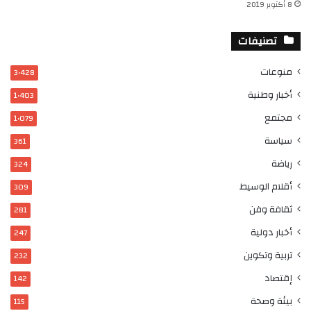
8 أكتوبر 2019
تصنيفات
منوعات
3٬428
أخبار وطنية
1٬403
مجتمع
1٬079
سياسة
361
رياضة
324
أقلام الوسيط
309
ثقافة وفن
281
أخبار دولية
247
تربية وتكوين
232
إقتصاد
142
بيئة وصحة
115