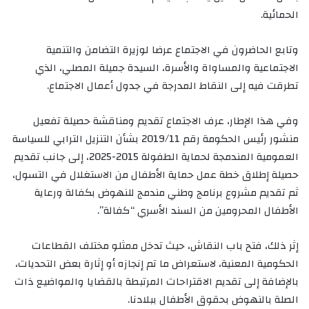
الحمائية.
وتابع الحاضرون في الاجتماع عرضا لوزيرة التضامن والتنمية
الاجتماعية والمساواة والأسرة، السيدة جميلة المصلي، الذي
تطرقت فيه إلى النقاط المدرجة في جدول أعمال الاجتماع.
وفي هذا الإطار، عرف الاجتماع تقديم ومناقشة حصيلة تفعيل
منشور رئيس الحكومة رقم 2019/11 بشأن التنزيل الترابي للسياسة
العمومية المندمجة لحماية الطفولة 2015-2025، إلى جانب تقديم
حصيلة إطلاق خطة عمل حماية الأطفال من الاستغلال في التسول،
ثم تقديم مشروع برنامج وطني مندمج للنهوض بكفالة ورعاية
الأطفال المحرومين من السند الأسري “كفالة”.
إثر ذلك، فتح باب النقاش، حيث تدخل ممثلو مختلف القطاعات
الحكومية المعنية، لاستعراض ما تم إنجازه أو إثارة بعض التحديات،
بالإضافة إلى تقديم الاقتراحات المرتبطة بالقضايا والمواضيع ذات
الصلة بالنهوض بحقوق الأطفال ببلادنا.