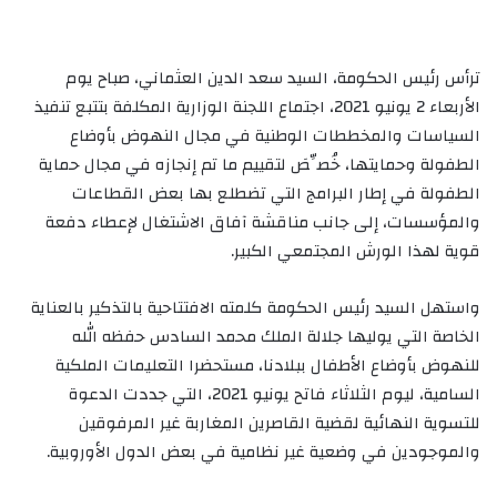
ترأس رئيس الحكومة، السيد سعد الدين العثماني، صباح يوم
الأربعاء 2 يونيو 2021، اجتماع اللجنة الوزارية المكلفة بتتبع تنفيذ
السياسات والمخططات الوطنية في مجال النهوض بأوضاع
الطفولة وحمايتها، خُصِّصَ لتقييم ما تم إنجازه في مجال حماية
الطفولة في إطار البرامج التي تضطلع بها بعض القطاعات
والمؤسسات، إلى جانب مناقشة آفاق الاشتغال لإعطاء دفعة
قوية لهذا الورش المجتمعي الكبير.
واستهل السيد رئيس الحكومة كلمته الافتتاحية بالتذكير بالعناية
الخاصة التي يوليها جلالة الملك محمد السادس حفظه الله
للنهوض بأوضاع الأطفال ببلادنا، مستحضرا التعليمات الملكية
السامية، ليوم الثلاثاء فاتح يونيو 2021، التي جددت الدعوة
للتسوية النهائية لقضية القاصرين المغاربة غير المرفوقين
والموجودين في وضعية غير نظامية في بعض الدول الأوروبية.