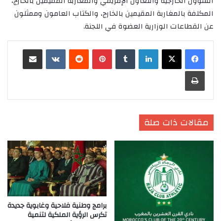
الشؤون الخارجية والتعاون الإفريقي والمغاربة المقيمين بالخارج،
المكلفة بالمغاربة المقيمين بالخارج، والكتاب العامون وممثلون
عن القطاعات الوزارية العضوة في اللجنة.
لينكدإن
‏Tumblr
بينتيريست
‏Reddit
‏VKontakte
مشاركة عبر البريد
طباعة
مقالات ذات صلة
برامج وطنية فلاحية وغابوية جديدة
تكرس الرؤية الملكية لتنمية