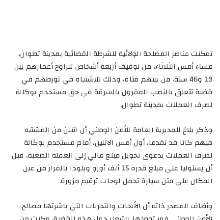
تمكنت عناصر المصلحة الولائية للشرطة القضائية بمدينة تطوان،
مساء أمس الثلاثاء، من توقيف أربعة أشخاص تتراوح أعمارهم بين
19 و46 سنة، من بينهم فتاة، وذلك للاشتباه في تورطهم في
قضية تتعلق بالنصب المقرون بالسرقة في حق مستخدم بوكالة
لصرف العملات بمدينة تطوان.
وذكر بلاغ للمديرية العامة للأمن الوطني أن اثنين من المشتبه
فيهم كانا قد تقدما، أول أمس الاثنين، أمام مستخدم بوكالة
لصرف العملات بدعوى تحويل مبلغ مالي إلى العملة الصعبة، قبل
أن يستوليا على مبلغ قدره 15 ألف أورو ويلوذا بالفرار من عين
المكان على متن سيارة تحمل لوحات ترقيم مزورة.
وأضاف المصدر ذاته أن الأبحاث والتحريات التي باشرتها مصالح
الأمن الوطني فور توصلها بإشعار حول هذه القضية، مكنت من