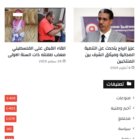
عزيز الرباح يتحدث عن التنمية
القاء القبض على الفلسطيني
المجالية وميثاق الشرف بين
معذب طفلته ذات السنة الاولى
المنتخبين
26 سبتمبر 2019
8 أكتوبر 2019
تصنيفات
منوعات
3٬428
أخبار وطنية
1٬403
مجتمع
1٬079
سياسة
361
رياضة