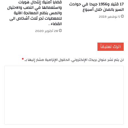
قضايا أمنية: إنتحال هويات
17 قتيلا و1956 جريحا في حوادث
واستعمالها في النصب والاحتيال
السير بالمدن خلال أسبوع
والمس بنظم المعالجة الآلية
5 نوفمبر 2019
للمعطيات تجر ثلاث أشخاص الى
القضاء .
28 أكتوبر 2020
اترك تعليقاً
لن يتم نشر عنوان بريدك الإلكتروني.
الحقول الإلزامية مشار إليها بـ
*
ا
ل
ت
ع
ل
ي
ق