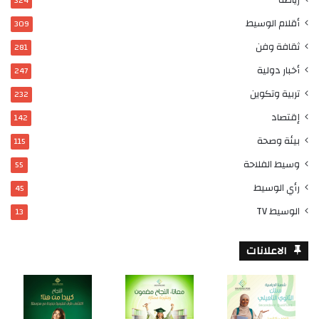
324
أقلام الوسيط
309
ثقافة وفن
281
أخبار دولية
247
تربية وتكوين
232
إقتصاد
142
بيئة وصحة
115
وسيط الفلاحة
55
رأي الوسيط
45
الوسيط TV
13
الاعلانات