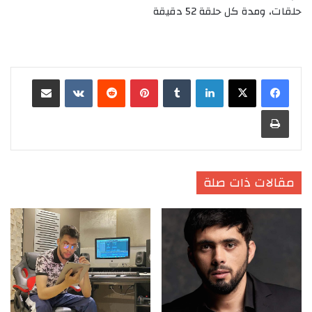
حلقات، ومدة كل حلقة 52 دقيقة
لينكدإن
‏Tumblr
بينتيريست
‏Reddit
‏VKontakte
مشاركة عبر البريد
طباعة
مقالات ذات صلة