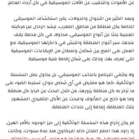
عن الأصوات والتنقيب عن الآلات الموسيقية في كل أرجاء العالم.
وبعد الكثير من التجوال والجولات، يقرر استكشاف الموسيقى
الخاصة بكل منطقة من مناطق المغرب، ليشد الرحال عبر مركبته
العجيبة بحثا عن أنواع الموسيقى، محاولا، في كل محطة يقف
عندها، سبر أغوار المنطقة والنبش في ذاكرتها الموسيقية، مع
العمل على المزج بين شكلان ونمطان من الإيقاعات الموسيقية
التي تعرف بها، وذلك على شكل إقامة فنية موسيقية.
ولا يكتفي البرنامج بالجانب الموسيقي، بل يحاول بطل السلسلة
الوثائقية، كما هو مفترض في أي شخص جوال، تسليط الضوء على
ما تزخر به كل منطقة يزورها، من خلال البحث عن خبايا كل منطقة
وما هو خارج عن المألوف والبحث عن الأكل التقليدي المشهور
بتلك المنطقة، إضافة إلى عادات المنطقة.
لم يكن إخراج هذه السلسلة الوثائقية إلى حيز الوجود بالأمر الهين،
إذ راود هذا الحلم الفنان خالد البركاوي منذ عدة سنوات، وكانت
تعترضه العراقيل كل مرة، منها ما هو مادي، أو بسبب التزاماته