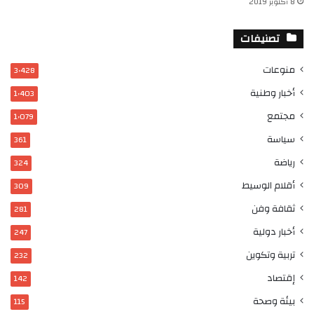
8 أكتوبر 2019
تصنيفات
منوعات
3٬428
أخبار وطنية
1٬403
مجتمع
1٬079
سياسة
361
رياضة
324
أقلام الوسيط
309
ثقافة وفن
281
أخبار دولية
247
تربية وتكوين
232
إقتصاد
142
بيئة وصحة
115