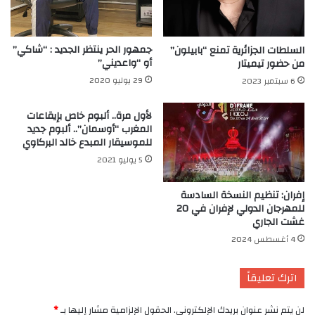
جمهور الحر ينتظر الجديد : “شاكي”
السلطات الجزائرية تمنع “بابيلون”
أو “واعديني”
من حضور تيميتار
29 يوليو 2020
6 سبتمبر 2023
لأول مرة.. ألبوم خاص بإيقاعات
المغرب “أوسمان”.. ألبوم جديد
للموسيقار المبدع خالد البركاوي
5 يوليو 2021
إفران: تنظيم النسخة السادسة
للمهرجان الدولي لإفران في 20
غشت الجاري
4 أغسطس 2024
اترك تعليقاً
لن يتم نشر عنوان بريدك الإلكتروني.
الحقول الإلزامية مشار إليها بـ
*