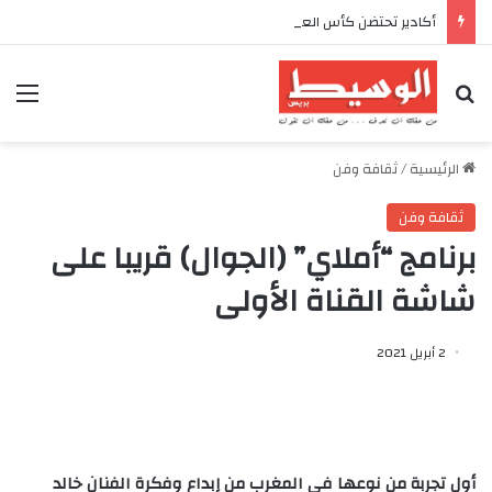
أكادير تحتضن كأس العرش للدراجات بمناسبة الذكرى السابعة والعشرين لعيد العرش المجيد
بحث عن
الق
الرئيسية
/
ثقافة وفن
ثقافة وفن
برنامج “أملاي” (الجوال) قريبا على
شاشة القناة الأولى
2 أبريل 2021
أول تجربة من نوعها في المغرب من إبداع وفكرة الفنان خالد