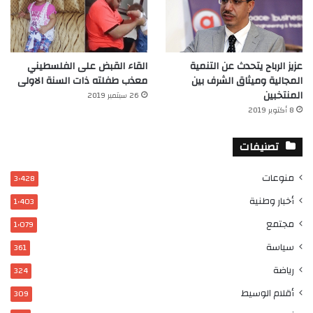
عزيز الرباح يتحدث عن التنمية
القاء القبض على الفلسطيني
المجالية وميثاق الشرف بين
معذب طفلته ذات السنة الاولى
المنتخبين
26 سبتمبر 2019
8 أكتوبر 2019
تصنيفات
منوعات
3٬428
أخبار وطنية
1٬403
مجتمع
1٬079
سياسة
361
رياضة
324
أقلام الوسيط
309