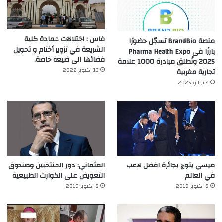
فاس : اختلالات عمادة كلية
منصة BrandBio تسجّل حضورًا
الشريعة في تزوير أختام و تحويل
بارزًا في Pharma Health Expo
فضائها الى ضيعة خاصة.
2025 وتُطلق مبادرة 1000 علامة
13 أكتوبر 2022
تجارية مغربية
4 يوليو 2025
ميسي يتوج بجائزة افضل لاعب
العثماني: دور المنتخبين وصندوق
في العالم‎
التعويض على الكوارث الطبيعية
8 أكتوبر 2019
8 أكتوبر 2019