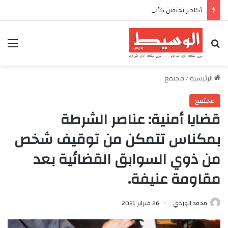
أكادير تحتضن كأس العرش للدراجات بمناسبة الذكرى السابعة والعشرين لعيد العرش المجيد
بحث عن
الق
الرئيسية
/
مجتمع
مجتمع
قضايا أمنية: عناصر الشرطة
بمكناس تتمكن من توقيف شخص
من ذوي السوابق القضائية بعد
مقاومة عنيفة.
محمد الوردي
26 فبراير 2021