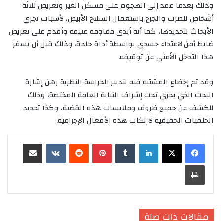
وذلك بعدما عمد إلى الهجوم على مسكن الغير وتعريض ثلاثة
أشخاص للضرب والجرح باستعمال السلاح الأبيض، لأسباب تجري
الأبحاث لتحديدها، كما أنه أبدى مقاومة عنيفة وأقدم على تعريض
ضابط أمن لاعتداء جسدي بواسطة أداة حادة، وذلك قبل أن يسفر
هذا التدخل الأمني عن توقيفه.
وقد تم إخضاع المشتبه فيه لتدبير الحراسة النظرية رهن إشارة
البحث الذي يجري تحت إشراف النيابة العامة المختصة، وذلك
للكشف عن جميع ظروف وملابسات هذه القضية، وكذا تحديد
الخلفيات الحقيقية لارتكاب هذه الأفعال الإجرامية.
لينكدإن
‏Tumblr
بينتيريست
‏Reddit
‏VKontakte
مشاركة عبر البريد
طباعة
مقالات ذات صلة