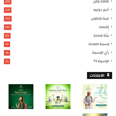
ثقافة وفن
281
أخبار دولية
247
تربية وتكوين
232
إقتصاد
142
بيئة وصحة
115
وسيط الفلاحة
55
رأي الوسيط
45
الوسيط TV
13
الاعلانات