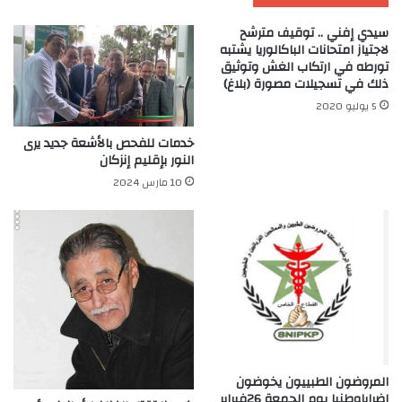
سيدي إفني .. توقيف مترشح
لاجتياز امتحانات الباكالوريا يشتبه
تورطه في ارتكاب الغش وتوثيق
ذلك في تسجيلات مصورة (بلاغ)
5 يوليو 2020
خدمات للفحص بالأشعة جديد يرى
النور بإقليم إنزكان
10 مارس 2024
المروضون الطبييون يخوضون
إضراباوطنيا يوم الجمعة 26فبراير