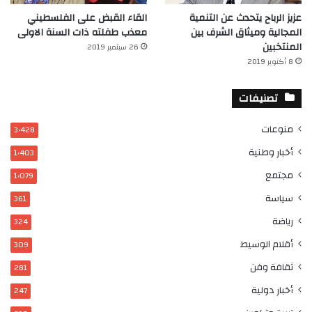
عزيز الرباح يتحدث عن التنمية
القاء القبض على الفلسطيني
المجالية وميثاق الشرف بين
معذب طفلته ذات السنة الاولى
المنتخبين
26 سبتمبر 2019
8 أكتوبر 2019
تصنيفات
منوعات
3٬428
أخبار وطنية
1٬403
مجتمع
1٬079
سياسة
361
رياضة
324
أقلام الوسيط
309
ثقافة وفن
281
أخبار دولية
247