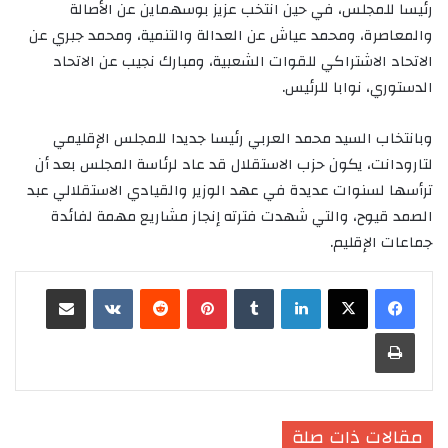
رئيسا للمجلس، في حين انتخب عزيز بوسهماين عن الأصالة
والمعاصرة، ومحمد عياش عن العدالة والتنمية، ومحمد جبري عن
الاتحاد الاشتراكي للقوات الشعبية، ومبارك نجيب عن الاتحاد
الدستوري، نوابا للرئيس.
وبانتخاب السيد محمد العربي رئيسا جديدا للمجلس الإقليمي
لتارودانت، يكون حزب الاستقلال قد عاد لرئاسة المجلس بعد أن
ترأسها لسنوات عديدة في عهد الوزير والقيادي الاستقلالي عبد
الصمد قيوح، والتي شهدت فترته إنجاز مشاريع مهمة لفائدة
جماعات الإقليم.
لينكدإن
‏Tumblr
بينتيريست
‏Reddit
‏VKontakte
مشاركة عبر البريد
طباعة
مقالات ذات صلة