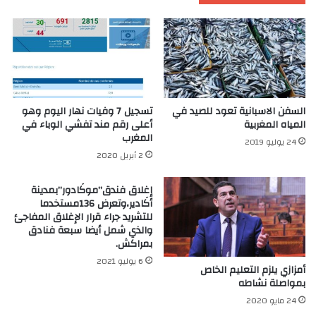
السفن الاسبانية تعود للصيد في
تسجيل 7 وفيات نهار اليوم وهو
المياه المغربية
أعلى رقم مند تفشي الوباء في
المغرب
24 يوليو 2019
2 أبريل 2020
إغلاق فندق”موكَادور”بمدينة
أكَادير،وتعرض 136مستخدما
للتشريد جراء قرار الإغلاق المفاجئ
والذي شمل أيضا سبعة فنادق
بمراكش.
6 يوليو 2021
أمزازي يلزم التعليم الخاص
بمواصلة نشاطه
24 مايو 2020