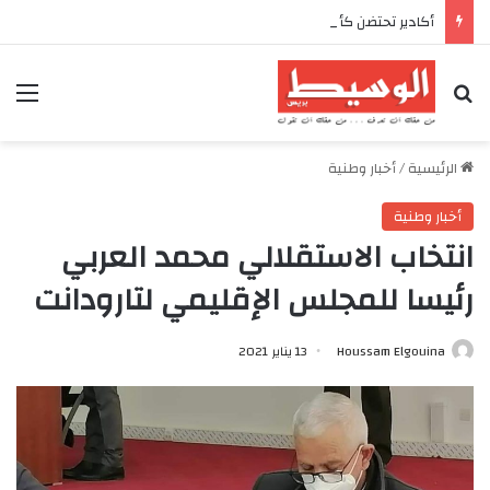
أكادير تحتضن كأس العرش للدراجات بمناسبة الذكرى السابعة والعشرين لعيد العرش المجيد
بحث عن
الق
الرئيسية
/
أخبار وطنية
أخبار وطنية
انتخاب الاستقلالي محمد العربي
رئيسا للمجلس الإقليمي لتارودانت
Houssam Elgouina
13 يناير 2021