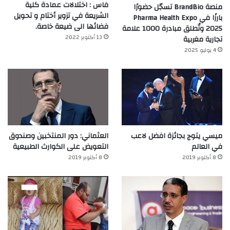
فاس : اختلالات عمادة كلية
منصة BrandBio تسجّل حضورًا
الشريعة في تزوير أختام و تحويل
بارزًا في Pharma Health Expo
فضائها الى ضيعة خاصة.
2025 وتُطلق مبادرة 1000 علامة
13 أكتوبر 2022
تجارية مغربية
4 يوليو 2025
ميسي يتوج بجائزة افضل لاعب
العثماني: دور المنتخبين وصندوق
في العالم‎
التعويض على الكوارث الطبيعية
8 أكتوبر 2019
8 أكتوبر 2019