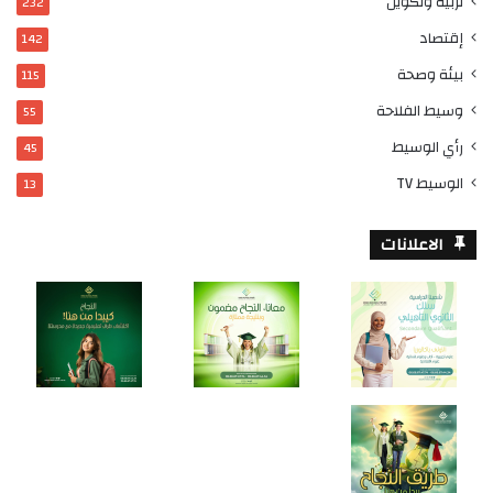
تربية وتكوين
232
إقتصاد
142
بيئة وصحة
115
وسيط الفلاحة
55
رأي الوسيط
45
الوسيط TV
13
الاعلانات