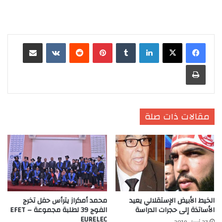
لينكدإن
‏Tumblr
بينتيريست
‏Reddit
‏VKontakte
مشاركة عبر البريد
طباعة
مقالات ذات صلة
الخيط الأبيض الإستقلالي يعيد
محمد أمكراز يترأس حفل تخرج
الأساتذة إلى حجرات الدراسة
الفوج 39 لطلبة مجموعة EFET –
EURELEC
27 أبريل 2019