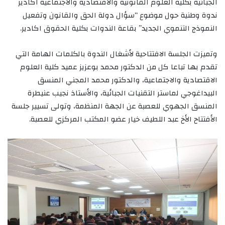
الجبائية بكلية العلوم القانونية والاقتصادية والاجتماعية اكادير
ندوة وطنية حول موضوع “سؤال دولة الحق والقانون وتفعيل
النموذج التنموي الجديد” بقاعة الندوات بكلية الحقوق اكادير.
وتميزت الجلسة الافتتاحية لأشغال الندوة بالكلمات الهامة التي
تقدم بها تباعا كل من الدكتور محمد بوعزيز عميد كلية العلوم
الاقتصادية والاجتماعية، والدكتور محمد المجني المنسق
البيداغوجي لماستر التقنيات الجبائية، والأستاذ نجيب عنيطرة
المنسق الجهوي للعصبة عن الجهة المنظمة، وتولى تسيير جلسة
الأفتتاح الأخ عبد اللطيف خيار عضو المكتب المركزي للعصبة.