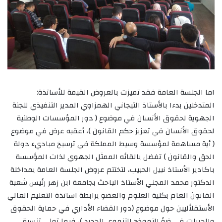
اما الجلسة العامة فقد تميزت بالعروض القيمة للأساتذة:
المتدخلين بدءا بالأستاذ التيجاني الهمزاوي المدير التنفيذي للجنة
الجهوية لحقوق الأنسان في موضوع ( دور المؤسسات الوطنية
لحقوق الأنسان في تعزيز حكم القانون )، أعقبه عرض في موضوع
( أية مساهمة لمؤسسة وسيط المملكة في ترسيخ مباديء دولة
الحق والقانون ) تفضل بالقائه الممثل الجهوي لذات المؤسسة
باكادير الأستاذ نبيل الحبيب، لتختتم عروض الجلسة العامة بمداخلة
الدكتور محمد المجني الأستاذ الباحث بجامعة ابن زهر رئيس شعبة
القانون العام بكلية العلوم والعضو برابطة اساتذة التعليم العالي
الأستقلأليين حول موضوع (دور القضاء الأداري في حماية الحقوق
والحريات في ضؤ النموذج التنموي الجديد )، فيما تولى تنسيق