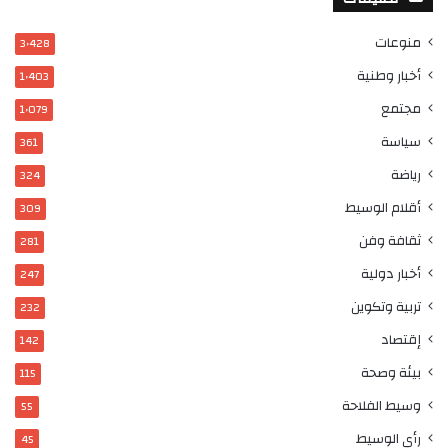
منوعات
3٬428
أخبار وطنية
1٬403
مجتمع
1٬079
سياسة
361
رياضة
324
أقلام الوسيط
309
ثقافة وفن
281
أخبار دولية
247
تربية وتكوين
232
إقتصاد
142
بيئة وصحة
115
وسيط الفلاحة
55
رأي الوسيط
45