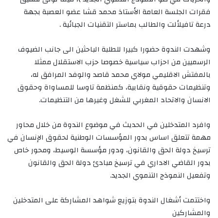
فقرات الجلسة العامة الأستاذ محمد قشا عضو العصبة بجهة
درعة تافيلألت والطالب بماستر التقنيات الجبائية .
وشهدت الندوة حضورا كبيرا للطلبة الباحثين الى جانب الضيوف
الرسميين من احزاب سياسية خصوصا حزب الاستقلال ممثلا
بالمفتش الاقليمي مولاي محمد قاصد والوفد المرافق له،
وتنظيمات حقوقية ونقابية، كمنظمة تاوسا للمساواة وحقوق
الانسان والاتحاد المغربي للشغل وغيرها من التنظيمات.
وافرد المتدخلين في الحديث في موضوع الندوة من خلال محاور
مهمة تتعلق اساس بدور المؤسسات الوطنية لحقوق الإنسان في
ترسيخ دولة الحق والقانون، ودور مؤسسة الوسيط، ومحور خاص
بدور القاضي الاداري في ترسيخ مبادئ دولة الحق والقانون
وتفعيل النموذج التنموي الجديد.
واختتمت أشغال الندوة بتوزيع شواهد المشاركة على المتدخلين
والمشاركين