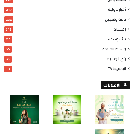
أخبار دولية
247
تربية وتكوين
232
إقتصاد
142
بيئة وصحة
115
وسيط الفلاحة
55
رأي الوسيط
45
الوسيط TV
13
الاعلانات