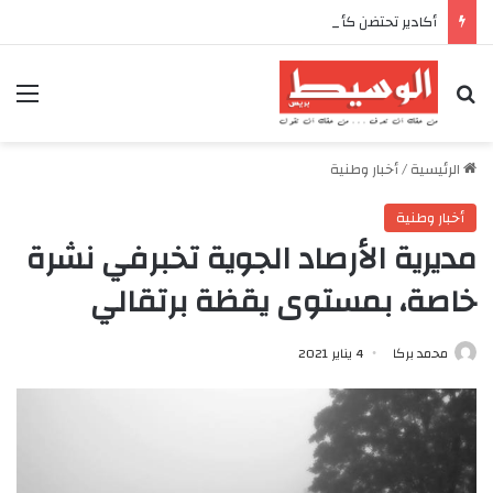
أكادير تحتضن كأس العرش للدراجات بمناسبة الذكرى السابعة والعشرين لعيد العرش المجيد
بحث عن
الق
الرئيسية
/
أخبار وطنية
أخبار وطنية
مديرية الأرصاد الجوية تخبرفي نشرة
خاصة، بمستوى يقظة برتقالي
محمد بركا
4 يناير 2021