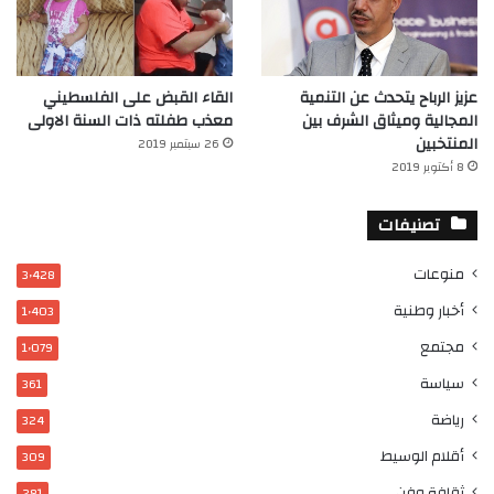
عزيز الرباح يتحدث عن التنمية
القاء القبض على الفلسطيني
المجالية وميثاق الشرف بين
معذب طفلته ذات السنة الاولى
المنتخبين
26 سبتمبر 2019
8 أكتوبر 2019
تصنيفات
منوعات
3٬428
أخبار وطنية
1٬403
مجتمع
1٬079
سياسة
361
رياضة
324
أقلام الوسيط
309
ثقافة وفن
281