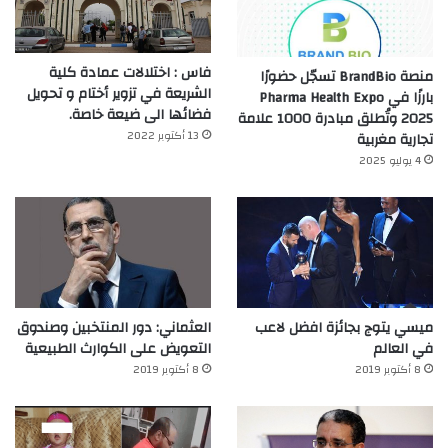
فاس : اختلالات عمادة كلية
منصة BrandBio تسجّل حضورًا
الشريعة في تزوير أختام و تحويل
بارزًا في Pharma Health Expo
فضائها الى ضيعة خاصة.
2025 وتُطلق مبادرة 1000 علامة
13 أكتوبر 2022
تجارية مغربية
4 يوليو 2025
ميسي يتوج بجائزة افضل لاعب
العثماني: دور المنتخبين وصندوق
في العالم‎
التعويض على الكوارث الطبيعية
8 أكتوبر 2019
8 أكتوبر 2019