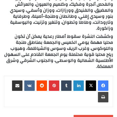
والفحص أنجرة وفكيك، وكلميم والعيون، والعرائش
والمضيق، والفنيدق وورزازات، ووزان وأسفي، وسيدي
بنور وسيدي إفني، وطانطان وطنجة-أصيلة، وطرفاية
وتارودانت، وطاطا وتطوان، وتنغير وتزنيت، واليوسفية
وزاكورة.
وكشفت النشرة سقوط أمطار رعدية يمكن أن تكون
محليا مهمة يومي الخميس والجمعة بمناطق طنجة
واللوكوس، وغرب الريف وسوس والشياظمة، وهبوب
رياح محليا قوية محتملة يوم الجمعة القادم على السهول
الأطلسية الشمالية والوسطى، والجنوب الشرقي وشرق
المملكة.
لينكدإن
‏Tumblr
بينتيريست
‏Reddit
‏VKontakte
مشاركة عبر البريد
طباعة