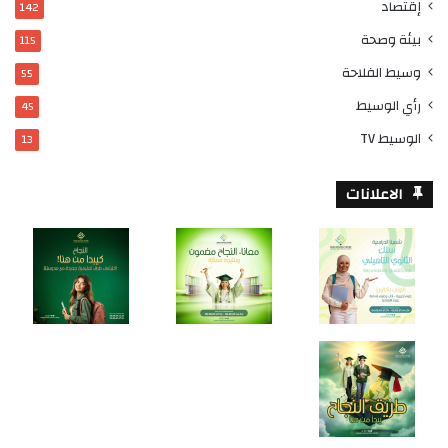
إقتصاد
142
بيئة وصحة
115
وسيط الفلاحة
55
رأي الوسيط
45
الوسيط TV
13
الاعلانات