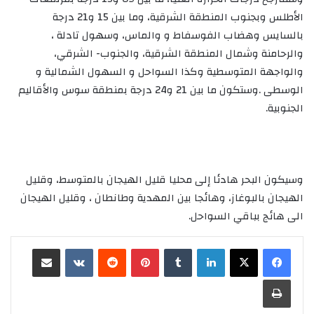
الأطلس وبجنوب المنطقة الشرقية، وما بين 15 و21 درجة
بالسايس وهضاب الفوسفاط و والماس، وسهول تادلة ،
والرحامنة وشمال المنطقة الشرقية، والجنوب- الشرقي،
والواجهة المتوسطية وكذا السواحل و السهول الشمالية و
الوسطى .وستكون ما بين 21 و24 درجة بمنطقة سوس والأقاليم
الجنوبية.
وسيكون البحر هادئا إلى محليا قليل الهيجان بالمتوسط، وقليل
الهيجان بالبوغاز، وهائجا بين المهدية وطانطان ، وقليل الهيجان
الى هائج بباقي السواحل.
لينكدإن
‏Tumblr
بينتيريست
‏Reddit
‏VKontakte
مشاركة عبر البريد
طباعة