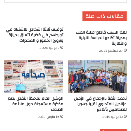
مقالات ذات صلة
توقيف ثلاثة اشخاص للاشتباه في
لهذا السبب قاطع”طلبة الطب
تورطهم في قضية تتعلق بحيازة
بمدينة أكَادير الحراسة الليلية
وترويج الخمور و المخدرات
والنهارية
5 يونيو 2020
27 سبتمبر 2021
تجديد الثقة بالإجماع في الزميل
الوكيل العام لمحكة النقض يصدر
عزالدين الفتحاوي نقيبا جهويا
مذكرة مستعجلة حول ملائمة
للصحافيين بأكادير
الصحف
13 يونيو 2019
16 مارس 2019