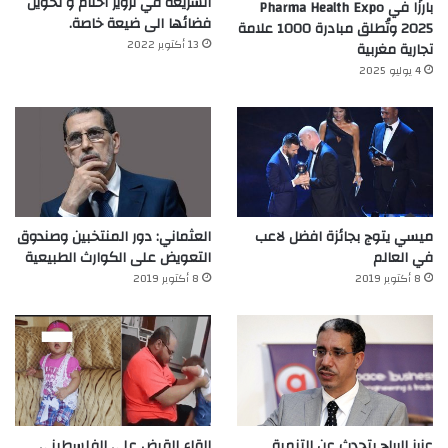
الشريعة في تزوير أختام و تحويل
بارزًا في Pharma Health Expo
فضائها الى ضيعة خاصة.
2025 وتُطلق مبادرة 1000 علامة
13 أكتوبر 2022
تجارية مغربية
4 يوليو 2025
ميسي يتوج بجائزة افضل لاعب
العثماني: دور المنتخبين وصندوق
في العالم‎
التعويض على الكوارث الطبيعية
8 أكتوبر 2019
8 أكتوبر 2019
عزيز الرباح يتحدث عن التنمية
القاء القبض على الفلسطيني