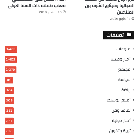
المجالية وميثاق الشرف بين
معذب طفلته ذات السنة الاولى
المنتخبين
26 سبتمبر 2019
8 أكتوبر 2019
تصنيفات
منوعات
3٬428
أخبار وطنية
1٬403
مجتمع
1٬079
سياسة
361
رياضة
324
أقلام الوسيط
309
ثقافة وفن
281
أخبار دولية
247
تربية وتكوين
232