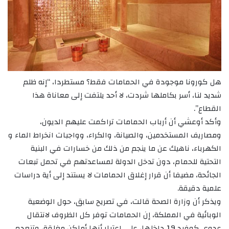
هل كورونا موجودة في الحمامات فقط؟ مستطردا، “إنه ظلم
شديد لنا، أسر بكاملها شردت، لا أحد يلتفت إلى معاناة هذا
القطاع”.
وأكد أوعشي أن أرباب الحمامات تراكمت عليهم الديون،
ومصاريف المستخدمين، والصيانة، والكراء، وواجبات انخراط الماء و
الكهرباء، ناهيك عن ما ينجم من ذلك من خسارات في البنية
التحتية للحمام، دون تدخل الدولة لمساعدتهم في تحمل تبعات
الجائحة، مضيفا أن قرار إغلاق الحمامات لا يستند إلى أية دراسات
علمية دقيقة.
ويذكر أن وزارة الصحة قالت، في تصريح سابق، حول الوضعية
الوبائية في المملكة، إن الحمامات توفر كل الظروف لانتقال
عدوى كوفيد 19 داخلها، على اعتبار أنها أماكن مغلقة، وتنعدم