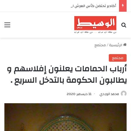
أكادير تحتضن كأس العرش للدراجات بمناسبة الذكرى السابعة والعشرين لعيد العرش المجيد
بحث عن
الق
الرئيسية
/
مجتمع
مجتمع
أرباب الحمامات يعلنون إفلاسهم و
يطالبون الحكومة بالتدخل السريع .
محمد الوردي
11 ديسمبر 2020