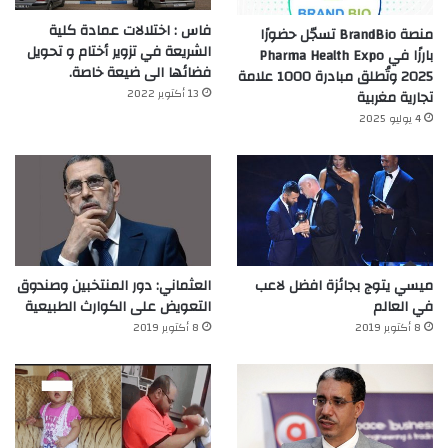
فاس : اختلالات عمادة كلية
منصة BrandBio تسجّل حضورًا
الشريعة في تزوير أختام و تحويل
بارزًا في Pharma Health Expo
فضائها الى ضيعة خاصة.
2025 وتُطلق مبادرة 1000 علامة
13 أكتوبر 2022
تجارية مغربية
4 يوليو 2025
ميسي يتوج بجائزة افضل لاعب
العثماني: دور المنتخبين وصندوق
في العالم‎
التعويض على الكوارث الطبيعية
8 أكتوبر 2019
8 أكتوبر 2019