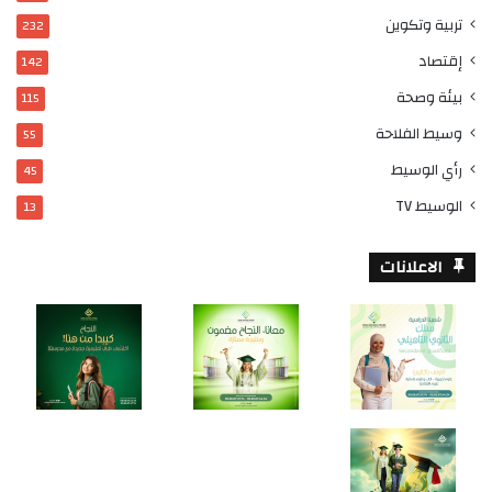
تربية وتكوين
232
إقتصاد
142
بيئة وصحة
115
وسيط الفلاحة
55
رأي الوسيط
45
الوسيط TV
13
الاعلانات