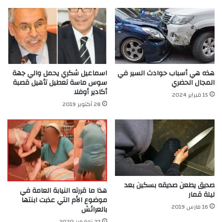
هذه هي أسباب حوادث السير في
اسماعيل شكري يحمل والي جهة
المجال الحضري
سوس ماسة تعطيل تأهيل قصبة
أكادير أوفلا
15 فبراير 2024
28 أكتوبر 2019
صديق يطعن صديقه بسكين بعد
هذا ما قررته النيابة العامة في
ليلة قمار
موضوع الأم التي عذبت ابنتها
16 مارس 2019
بالعرائش
27 نوفمبر 2020