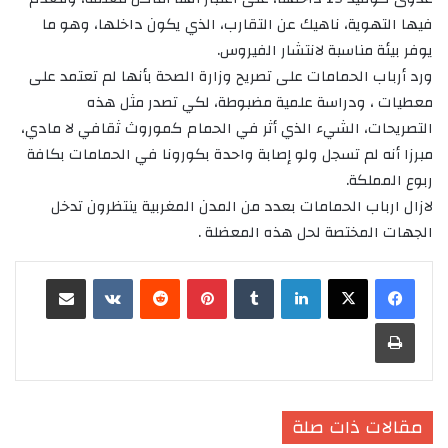
فيها التهوية، ناهيك عن التقارب، الذي يكون داخلها، وهو ما
يوفر بيئة مناسبة لانتشار الفيروس.
ورد أرباب الحمامات على تصريح وزارة الصحة بأنها لم تعتمد على
معطيات ، ودراسة علمية مضبوطة، لكي تصدر مثل هذه
التصريحات، الشيء الذي أثر في الحمام كموروث ثقافي لا مادي،
مبرزا أنه لم تسجل ولو إصابة واحدة بكورونا في الحمامات بكافة
ربوع المملكة.
لازال ارباب الحمامات بعدد من المدن المغربية ينتظرون تدخل
الجهات المختصة لحل هذه المعضلة .
لينكدإن
‏Tumblr
بينتيريست
‏Reddit
‏VKontakte
مشاركة عبر البريد
طباعة
مقالات ذات صلة