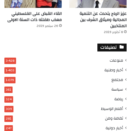
عزيز الرباح يتحدث عن التنمية
القاء القبض على الفلسطيني
المجالية وميثاق الشرف بين
معذب طفلته ذات السنة الاولى
المنتخبين
26 سبتمبر 2019
8 أكتوبر 2019
تصنيفات
منوعات
3٬428
أخبار وطنية
1٬403
مجتمع
1٬079
سياسة
361
رياضة
324
أقلام الوسيط
309
ثقافة وفن
281
أخبار دولية
247