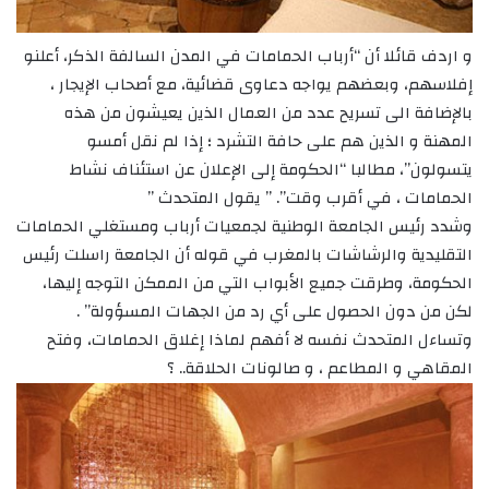
و اردف قائلا أن “أرباب الحمامات في المدن السالفة الذكر، أعلنو
إفلاسهم، وبعضهم يواجه دعاوى قضائية، مع أصحاب الإيجار ،
بالإضافة الى تسريح عدد من العمال الذين يعيشون من هذه
المهنة و الذين هم على حافة التشرد ؛ إذا لم نقل أمسو
يتسولون”، مطالبا “الحكومة إلى الإعلان عن استئناف نشاط
الحمامات ، في أقرب وقت”. ” يقول المتحدث ”
وشدد رئيس الجامعة الوطنية لجمعيات أرباب ومستغلي الحمامات
التقليدية والرشاشات بالمغرب في قوله أن الجامعة راسلت رئيس
الحكومة، وطرقت جميع الأبواب التي من الممكن التوجه إليها،
لكن من دون الحصول على أي رد من الجهات المسؤولة” .
وتساءل المتحدث نفسه لا أفهم لماذا إغلاق الحمامات، وفتح
المقاهي و المطاعم ، و صالونات الحلاقة.. ؟