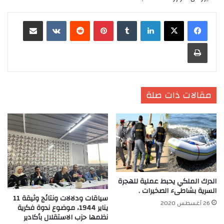
لينكدإن
‏Tumblr
بينتيريست
‏Reddit
‏VKontakte
مشاركة عبر البريد
طباعة
مقالات ذات صلة
الدرك الملكي يحبط عملية للهجرة
السرية بشاطىء الصخيرات .
سياقات ودلالات ونتائج وثيقة 11
26 أغسطس 2020
يناير 1944، موضوع ندوة فكرية
نظمها حزب الاستقلال بأكادير