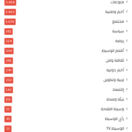
منوعات
3٬428
أخبار وطنية
1٬403
مجتمع
1٬079
سياسة
361
رياضة
324
أقلام الوسيط
309
ثقافة وفن
281
أخبار دولية
247
تربية وتكوين
232
إقتصاد
142
بيئة وصحة
115
وسيط الفلاحة
55
رأي الوسيط
45
الوسيط TV
13