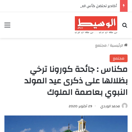
أكادير تحتضن كأس العرش للدراجات بمناسبة الذكرى السابعة والعشرين لعيد العرش المجيد
بحث عن
الق
الرئيسية
/
مجتمع
مجتمع
مكناس : جائحة كورونا ترخي
بظلالها على ذكرى عيد المولد
النبوي بعاصمة الملوك
محمد الوردي
29 أكتوبر 2020