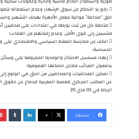
صورية واستصدار أحكام قاسية وجائرة وعقوبات سجنية وغ
 رفع يد التحكم عن سوق الإشهار وعدم استعماله لتطو
خلق “صحافة” موالية لبعض الأجهزة بهدف التشهير وال
 متابعة كل من ثبت تورطه في اعتداءات على صحفيين أث
منتسبين إلى قوى الأمن، وعدم إفلاتهم من العقاب؛
 الكف عن ممارسة الضغط السياسي والاقتصادي على وسائ
الحساسة؛
 إنهاء مسلسل الاحتكار والوصاية المفروضة على وسائل ال
يدفعون الضرائب مقابل خدماتها العمومية؛
 تمكين الصحافيات والصحافيين من الحق في الولوج إلى المعلومة،وضمان مبدأ حماية المصادر
عن المكتب المركزي للعصبة المغربية للدفاع عن حقوق ال
الرباط في 03 ماي 20
لينكدإن
‏Tumblr
فيسبوك
X