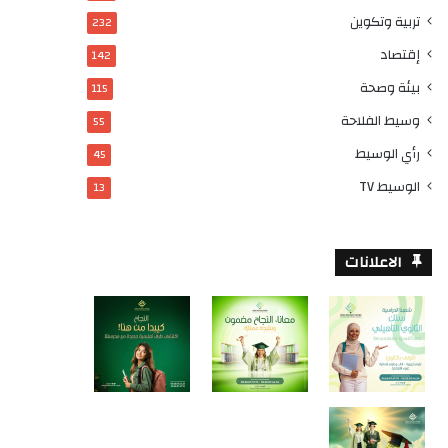
تربية وتكوين
232
إقتصاد
142
بيئة وصحة
115
وسيط الفلاحة
55
رأي الوسيط
45
الوسيط TV
13
الاعلانات