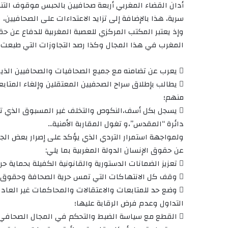
أدان القضاء المغربي أربعة صحافيين بالحبس موقوف الت
سرية، هذا بالإضافة إلى تزايد الاعتداءات على الصحافيين،
وإذ يعتبر المكتب المركزي للعصبة المغربية للدفاع عن 
المغرب في هذا المجال وكذا رصد التجاوزات التي طبعت 
 يعرب عن تضامنه مع جميع الصحافيات والصحافيين الذين طالهم الاعتقال والتضييق؛
 يطالب بإطلاق سراح الصحفيين المعتقلين وإلغاء المتاب
منهم؛
 يسجل بكل أسف،النكوص والتخلف غير المسبوق الذي تس
دائرة “المقدس”،و تغول المقاربة الأمنية…
ولمواجهة استمرار التردي الذي يؤكد على إصرار بعض الج
عن حقوق الإنسان الدولة المغربية بما يلي:
 تعزيز الضمانات الدستورية والقانونية الكفيلة بحماية حرية الصحافة وحق الولوج إلى المعلومة بدون قيود؛
 وقف كل الانتهاكات التي تمس حرية الصحافة وحقوق الصحافيات والصحافيين؛
 وضع حد للمتابعات والاعتقالات والمحاكمات غير العادلة
التداول وعدم فرض الرقابة عليها؛
 القطع مع سياسة الضبط والتحكم في المجال الصحافي