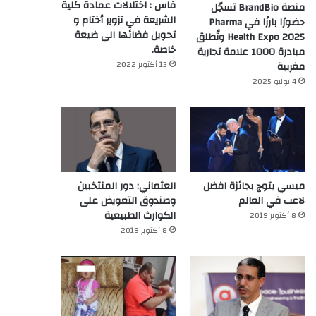
فاس : اختلالات عمادة كلية
منصة BrandBio تسجّل
الشريعة في تزوير أختام و
حضورًا بارزًا في Pharma
تحويل فضائها الى ضيعة
Health Expo 2025 وتُطلق
خاصة.
مبادرة 1000 علامة تجارية
13 أكتوبر 2022
مغربية
4 يوليو 2025
ميسي يتوج بجائزة افضل
العثماني: دور المنتخبين
لاعب في العالم‎
وصندوق التعويض على
الكوارث الطبيعية
8 أكتوبر 2019
8 أكتوبر 2019