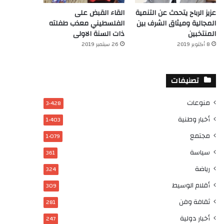
عزيز الرباح يتحدث عن التنمية
القاء القبض على
المجالية وميثاق الشرف بين
الفلسطيني معذب طفلته
المنتخبين
ذات السنة الاولى
8 أكتوبر 2019
26 سبتمبر 2019
تصنيفات
منوعات
3٬428
أخبار وطنية
1٬403
مجتمع
1٬079
سياسة
361
رياضة
324
أقلام الوسيط
309
ثقافة وفن
281
أخبار دولية
247