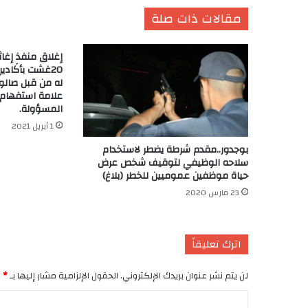
مقالات ذات صلة
إغلاق منفذ إغا
20غشت بأكَادي
له من قبل صالو
علامة استفهام
المسؤولة.
1 أبريل 2021
بوجدور..مقدم شرطة يضطر لاستخدام
سلاحه الوظيفي لتوقيف شخص عرض
حياة موظفين عموميين للخطر (بلاغ)
23 مارس 2020
اترك تعليقاً
لن يتم نشر عنوان بريدك الإلكتروني.
الحقول الإلزامية مشار إليها بـ
*
ا