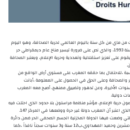
ث من ماي من كل سنة باليوم العالمي لحرية الصحافة، وهو اليوم
الذي يؤرخ لحدث تاريخي تجلى في إصدار إعلان ويندهوك سنة 1993، والذي نص على ضرورة تيسير مناخ عام ديمقراطي حر
وم على تعزيز استقلالية وتعددية وحرية الإعلام، ويعتبر الصحافة
.
بة ،للاحتفال بما حققه المغرب على مستوى أرض الواقع من
ير والصحافة وعلى الحق في الحصول على المعلومة ،أبانت
نوات الأخيرة، وعن تدهور وتضييق ممنهج، أصبح معه المغرب
ات دولية.
ن حرية الإعلام، مؤشر منظمة مراسلون بلا حدود الذي احتلت فيه
السنوات التي وضعت فيها الدولة المخزنية الجسم الصحفي الحر ضمن دائرة
الاستهداف، حيث قامت بالحكم على الصحافيين توفيق بوعشرين وحميد المهداوي،ب12 سنة و3 سنوات سجناً نافذاً ،كما