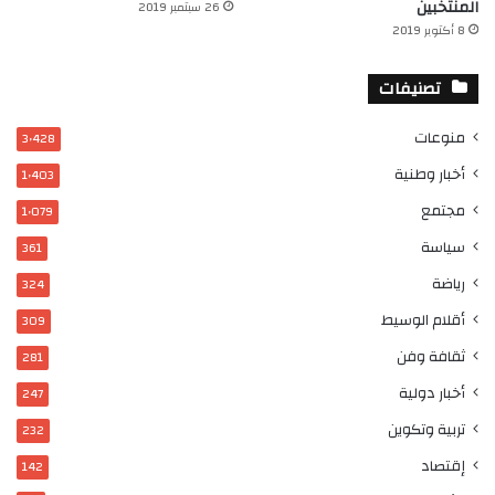
المنتخبين
26 سبتمبر 2019
8 أكتوبر 2019
تصنيفات
منوعات
3٬428
أخبار وطنية
1٬403
مجتمع
1٬079
سياسة
361
رياضة
324
أقلام الوسيط
309
ثقافة وفن
281
أخبار دولية
247
تربية وتكوين
232
إقتصاد
142