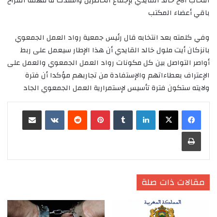
انتخاب الأخ خالد القايدي بإجماع الحاضرين وأسندت له مهمة اقتراح
باقي أعضاء المكتب
وفي كلمته بعد انتخابه قال رئيس جمعية رواد العمل الجمعوي
بانزكان أيت ملول خالد القايدي أن هذا الإطار سيعمل على ربط
أواصر التواصل بين كل مكونات رواد العمل الجمعوي والعمل على
الإعتراف بعطاءاتهم والإستفادة من تجاربهم مؤكدا أن فترة
ولايته ستكون فترة تأسيس لإستمرارية العمل الجمعوي الجاد
لينكدإن
‏Tumblr
بينتيريست
‏Reddit
‏VKontakte
مشاركة عبر البريد
طباعة
مقالات ذات صلة