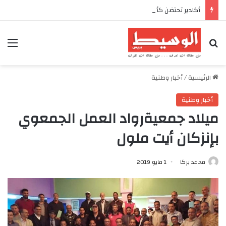
أكادير تحتضن كأس العرش للدراجات بمناسبة الذكرى السابعة والعشرين لعيد العرش المجيد
بحث عن
الق
الرئيسية
/
أخبار وطنية
أخبار وطنية
ميلاد جمعيةرواد العمل الجمعوي
بإنزكان أيت ملول
محمد بركا
1 مايو 2019