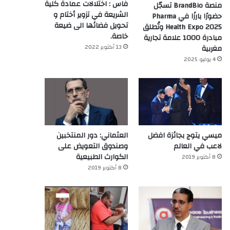
فاس : اختلالات عمادة كلية
منصة BrandBio تسجّل
الشريعة في تزوير أختام و
حضورًا بارزًا في Pharma
تحويل فضائها الى ضيعة
Health Expo 2025 وتُطلق
خاصة.
مبادرة 1000 علامة تجارية
13 أكتوبر 2022
مغربية
4 يوليو 2025
ميسي يتوج بجائزة افضل
العثماني: دور المنتخبين
لاعب في العالم‎
وصندوق التعويض على
الكوارث الطبيعية
8 أكتوبر 2019
8 أكتوبر 2019