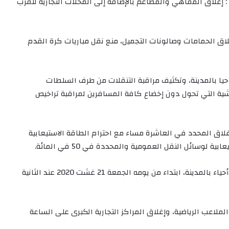
إغلاق المقاهي والمطاعم بالإضافة إلى المحلات التجارية للقرب
لاق الحمامات وصالونات التجميل، منع نقل مباريات كرة القدم
لى مستوى مدينة مراكش : إغلاق المنافذ المؤدية ل12 حيا بالمدينة، وتكثيف مراقبة التنقلات من طرف السلطات
شية التي تحول دون إخضاع كافة المسافرين لمراقبة تراخيص
لاق المحدد في العاشرة مساء مع احترام الطاقة الاستيعابية
على مستوى مدينة بني ملال : إغلاق المنافذ المؤدية ل6 أحياء بالمدينة، ابتداء من يومه الجمعة 21 غشت 2020 عند الثانية
ملاعب الرياضية، وإغلاق المراكز التجارية الكبرى على الساعة