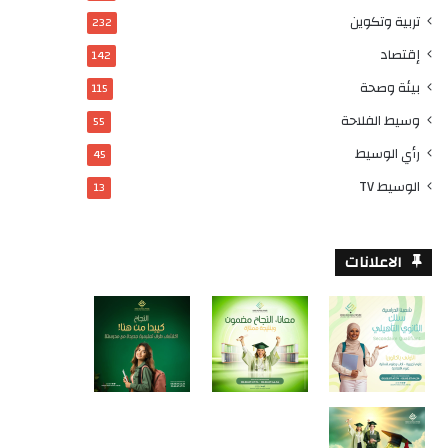
تربية وتكوين
232
إقتصاد
142
بيئة وصحة
115
وسيط الفلاحة
55
رأي الوسيط
45
الوسيط TV
13
الاعلانات