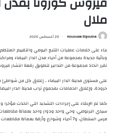
فيروس كورونا بمدن ا
ملال
Houssam Elgouina
20 أغسطس 2020
بناء على خلاصات عمليات التتبع اليومي والتقييم المنتظم
وبائية جديدة بمجموعة من أحياء مدن الدار البيضاء ومراكش
تقرر اتخاذ مجموعة من التدابير لتطويق رقعة انتشار فيروس كورونا –
على مستوى مدينة الدار البيضاء .. إغلاق كل من شواطئ م
حرودة، وإغلاق الحمامات بمجموع تراب مدينة الدار البيضاء ابتداء من يوم الجمع
مرس السلطان، و7 أحياء وشوارع وأزقة بعمالة مقاطعات الدار البيضاء – أنفا، و3 أزقة بعمالة مقاطعات ابن مسيك.