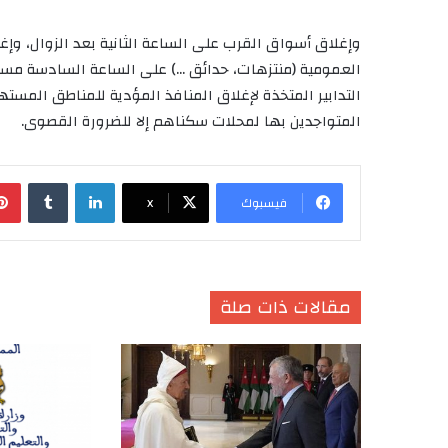
وإغلاق أسواق القرب على الساعة الثانية بعد الزوال، و
العمومية (منتزهات، حدائق …) على الساعة السادسة مسا
التدابير المتخذة لإغلاق المنافذ المؤدية للمناطق الم
المتواجدين بها لمحلات سكناهم إلا للضرورة القصوى.
لينكدإن
‏Tumblr
فيسبوك
X
مقالات ذات صلة