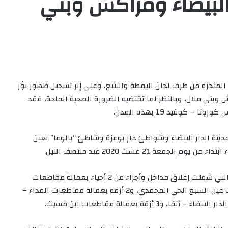
لبيضاء ومراكش وبني
 المنجزة من طرف لجان اليقظة والتتبع، وعلى إثر تسجيل ظهور بؤر
 وبني ملال، وبالنظر لما تقتضيه الضرورة الصحية الملحة، فقد
 كوفيد 19 بهذه المدن.
دينة الدار البيضاء وشواطئ دار بوعزة وشاطئ “بالوما” بعين
ة 21 غشت 2020 عند منتصف الليل.
كما تم الإبقاء على إجراءات التشديد التي اتخذت مؤخرا والتي شملت إغلاق مداخل وأجزاء من 2 أحياء بعمالة مقاطعات
سيدي البرنوصي، وحي واحد ودوار واحد بعمالة مقاطعات عين السبع الحي المحمدي، و2 أزقة بعمالة مقاطعات الفداء –