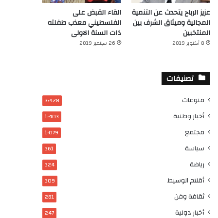
عزيز الرباح يتحدث عن التنمية
القاء القبض على
المجالية وميثاق الشرف بين
الفلسطيني معذب طفلته
المنتخبين
ذات السنة الاولى
8 أكتوبر 2019
26 سبتمبر 2019
تصنيفات
منوعات
3٬428
أخبار وطنية
1٬403
مجتمع
1٬079
سياسة
361
رياضة
324
أقلام الوسيط
309
ثقافة وفن
281
أخبار دولية
247