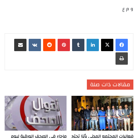
و م ع
لينكدإن
‏Tumblr
بينتيريست
‏Reddit
‏VKontakte
مشاركة عبر البريد
طباعة
مقالات ذات صلة
فعاليات المجتمع المدني بأنزا تحتج
ماجاء في الصحف الورقية ليوم