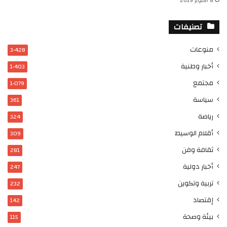
8 أكتوبر 2019
تصنيفات
منوعات
3٬428
أخبار وطنية
1٬403
مجتمع
1٬079
سياسة
361
رياضة
324
أقلام الوسيط
309
ثقافة وفن
281
أخبار دولية
247
تربية وتكوين
232
إقتصاد
142
بيئة وصحة
115