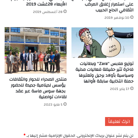
على استمرار إغلاق المركب
الأربعاء 28غشت 2019
الثقافي الحاج الحبيب
28 أغسطس 2019
10 نوفمبر 2019
توزيع ملابس “Zara” وبطانيات
فاخرة تثير حفيظة فعاليات مدنية
وسياسية بأولاد برحيل وتعتبرها
منتدى الصحراء للحوار والثقافات
حملة انتخابية سابقة لأوانها
يؤسس لدينامية جديدة للحضور
17 يناير 2021
بجهة سوس ماسة عبر عقد
لقاءات تواصلية
5 مايو 2023
اترك تعليقاً
لن يتم نشر عنوان بريدك الإلكتروني.
الحقول الإلزامية مشار إليها بـ
*