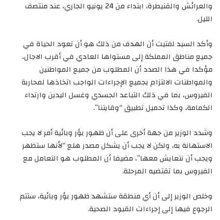
والعرائش والقنيطرة، ابتداء من 24 يونيو الجاري، عند منتصف
الليل.
وأكد السيد لفتيت أن الهدف من ذلك هو أن تعود الحياة في
جميع مناطق المملكة إلى مستواها العادي في أقرب الاجال،
مؤكدا في هذا الصدد أن المطلوب من جميع المواطنين
والمواطنات الالتزام بجميع الإجراءات الواجب اتخاذها لمحاربة
الفيروس، بما في ذلك التباعد الجسدي وغسل اليدين وارتداء
الكمامة، وكذا تحميل تطبيق “وقايتنا”.
وشدد الوزير من جهة أخرى على أن ظهور بؤر وبائية أمر لا يجب
الاستهانة به، ولكن لا يجب أن يشكل مصدر هلع “لأنها ستظهر
ويجب أن نتعايش معها”، مضيفا أن المطلوب هو التعامل مع
الفيروس بما تقتضيه المرحلة.
وخلص الوزير إلى أن أي منطقة ستشهد ظهور بؤر وبائية، ستتم
الرجوع فيها إلى إجراءات القيود الصحية.