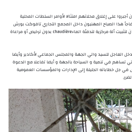
 أجبروا على إغلاق محلاتهم امتثالا لأوامر السلطات المحلية
 تفاجأ هذا الصباح المهنيون داخل المجمع التجاري تافوكت بورش
بناء عشوائي وسط فضاء أخضر وأشغال أخرى بنفس المكان لتثبيت ألة مركزية لتدفئة الماءchaudière بدون ترخيص أو مراعاة
تدخل العاجل للسيد والي الجهة والمجلس الجماعي لأكادير وأيضا
تي تساهم في تنمية و السياحة بالجهة و أيضا تفاعلا مع الدعوة
 في جل خطاباته الجليلة إلى الإدارات والمؤسسات العمومية
ضرر.