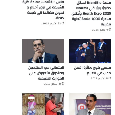
فاس : اختلالات عمادة كلية
منصة BrandBio تسجّل
الشريعة في تزوير أختام و
حضورًا بارزًا في Pharma
تحويل فضائها الى ضيعة
Health Expo 2025 وتُطلق
خاصة.
مبادرة 1000 علامة تجارية
13 أكتوبر 2022
مغربية
4 يوليو 2025
ميسي يتوج بجائزة افضل
العثماني: دور المنتخبين
لاعب في العالم‎
وصندوق التعويض على
الكوارث الطبيعية
8 أكتوبر 2019
8 أكتوبر 2019