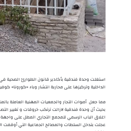
استغلت وحدة فندقية بأكادير قانون الطوارئ الصحية في 
الداخلية وتركيزها على محاربة انتشار وباء «كورونا» كوفيد 19
مما جعل أصوات التجار والجمعيات المهنية العاملة بالم
بحيث أن وحدة فندقية لازالت ترتكب خروقات و تغيير التصام
اغلاق الباب الرسمي للمجمع التجاري المطل على واجهة مم
عجلت بتدخل السلطات والمصالح الجماعية التي أوقفت ا