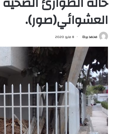
حالة الطوارئ الصحية ف
العشوائي(صور).
محمد بركا
8 مايو 2020