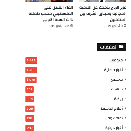
عزيز الرباح يتحدث عن التنمية
القاء القبض على
المجالية وميثاق الشرف بين
الفلسطيني معذب طفلته
المنتخبين
ذات السنة الاولى
8 أكتوبر 2019
26 سبتمبر 2019
تصنيفات
منوعات
3٬428
أخبار وطنية
1٬403
مجتمع
1٬079
سياسة
361
رياضة
324
أقلام الوسيط
309
ثقافة وفن
281
أخبار دولية
247