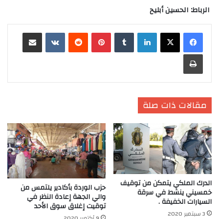
الرباط: الحسين أبليح
لينكدإن
‏Tumblr
بينتيريست
‏Reddit
‏VKontakte
مشاركة عبر البريد
طباعة
مقالات ذات صلة
الدرك الملكي يتمكن من توقيف
حزب الوردة بأكادير يلتمس من
خمسيني ينشط في سرقة
والي الجهة إعادة النظر في
السيارات الخفيفة .
توقيت إغلاق سوق الأحد
3 سبتمبر 2020
9 أكتوبر 2020