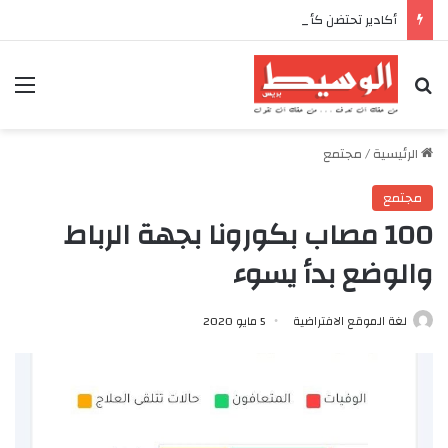
أكادير تحتضن كأس العرش للدراجات بمناسبة الذكرى السابعة والعشرين لعيد العرش المجيد
بحث عن
الق
الرئيسية
/
مجتمع
مجتمع
100 مصاب بكورونا بجهة الرباط
والوضع بدأ يسوء
لغة الموقع الافتراضية
5 مايو 2020