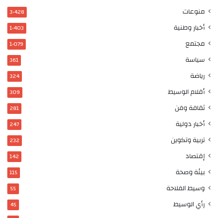
منوعات
3٬428
أخبار وطنية
1٬403
مجتمع
1٬079
سياسة
361
رياضة
324
أقلام الوسيط
309
ثقافة وفن
281
أخبار دولية
247
تربية وتكوين
232
إقتصاد
142
بيئة وصحة
115
وسيط الفلاحة
55
رأي الوسيط
45