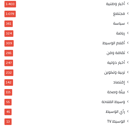
أخبار وطنية
1٬403
مجتمع
1٬079
سياسة
361
رياضة
324
أقلام الوسيط
309
ثقافة وفن
281
أخبار دولية
247
تربية وتكوين
232
إقتصاد
142
بيئة وصحة
115
وسيط الفلاحة
55
رأي الوسيط
45
الوسيط TV
13