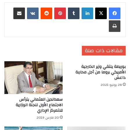
لينكدإن
‏Tumblr
بينتيريست
‏Reddit
‏VKontakte
مشاركة عبر البريد
طباعة
مقالات ذات صلة
بوريطة يلتقي وزير الخارجية
الأمريكي بروما من أجل محاربة
داعش
28 يونيو 2021
سعدالدين العثماني يترأس
الاجتماع الأول للجنة الوزارية
للاتمركز الإداري
20 مارس 2019