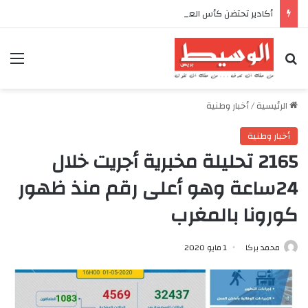
أكادير تحتضن كأس العرش للدراجات بمناسبة الذكرى السابعة والعشرين لعيد العرش المجيد
بحث عن
الق
الرئيسية
/
أخبار وطنية
أخبار وطنية
2165 تحليلة مخبرية أجريت خلال
24ساعة وهو أعلى رقم منذ ظهور
كورونا بالمغرب
محمد بركا
1 مايو 2020