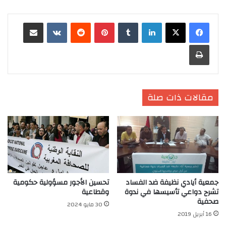
لينكدإن
‏Tumblr
بينتيريست
‏Reddit
‏VKontakte
مشاركة عبر البريد
طباعة
مقالات ذات صلة
جمعية أيادي نظيفة ضد الفساد
تحسين الأجور مسؤولية حكومية
تشرح دواعي تأسيسها في ندوة
وقطاعية
صحفية
30 مايو 2024
16 أبريل 2019