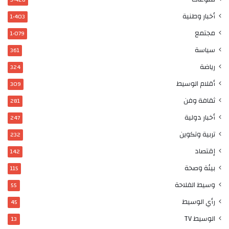
أخبار وطنية
1٬403
مجتمع
1٬079
سياسة
361
رياضة
324
أقلام الوسيط
309
ثقافة وفن
281
أخبار دولية
247
تربية وتكوين
232
إقتصاد
142
بيئة وصحة
115
وسيط الفلاحة
55
رأي الوسيط
45
الوسيط TV
13