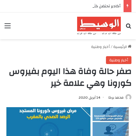
أكادير تحتضن كأس العرش للدراجات بمناسبة الذكرى السابعة والعشرين لعيد العرش المجيد
بحث عن
الق
الرئيسية
/
أخبار وطنية
أخبار وطنية
صفر حالة وفاة هذا اليوم بفيروس
كورونا وهي علامة خير
محمد بركا
14 أبريل 2020