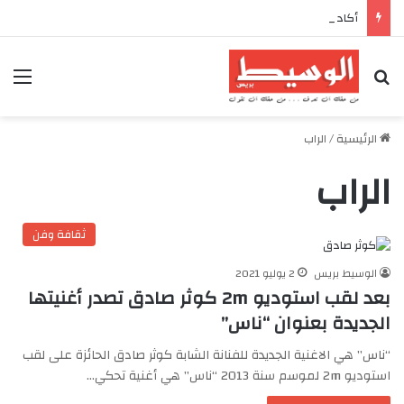
أكادير تحتضن كأس العرش للدراجات بمناسبة الذكرى السابعة والعشرين لعيد العرش المجيد
بحث عن
الق
الرئيسية
/
الراب
الراب
ثقافة وفن
الوسيط بريس
2 يوليو 2021
بعد لقب استوديو 2m كوثر صادق تصدر أغنيتها
الجديدة بعنوان “ناس”
“ناس” هي الاغنية الجديدة للفنانة الشابة كوثر صادق الحائزة على لقب
استوديو 2m لموسم سنة 2013 “ناس” هي أغنية تحكي…