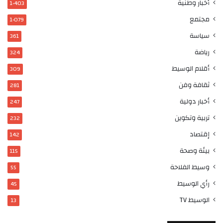
أخبار وطنية
1٬403
مجتمع
1٬079
سياسة
361
رياضة
324
أقلام الوسيط
309
ثقافة وفن
281
أخبار دولية
247
تربية وتكوين
232
إقتصاد
142
بيئة وصحة
115
وسيط الفلاحة
55
رأي الوسيط
45
الوسيط TV
13