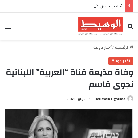
أكادير تحتضن كأس العرش للدراجات بمناسبة الذكرى السابعة والعشرين لعيد العرش المجيد
بحث عن
الق
الرئيسية
/
أخبار دولية
أخبار دولية
وفاة مذيعة قناة “العربية” اللبنانية
نجوى قاسم
Houssam Elgouina
2 يناير 2020