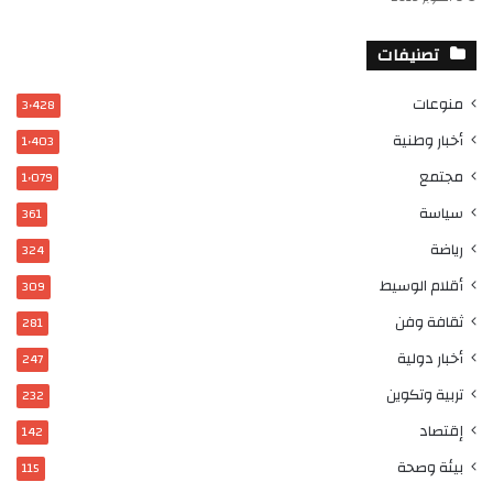
تصنيفات
منوعات
3٬428
أخبار وطنية
1٬403
مجتمع
1٬079
سياسة
361
رياضة
324
أقلام الوسيط
309
ثقافة وفن
281
أخبار دولية
247
تربية وتكوين
232
إقتصاد
142
بيئة وصحة
115