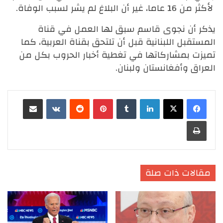
لأكثر من 16 عاما، غير أن البلاغ لم يشر لسبب الوفاة.
يذكر أن نجوى قاسم سبق لها العمل في قناة
المستقبل اللبنانية قبل أن تلتحق بقناة العربية، كما
تميزت بمشاركاتها في تغطية أخبار الحروب بكل من
العراق وأفغانستان ولبنان.
لينكدإن
‏Tumblr
بينتيريست
‏Reddit
‏VKontakte
مشاركة عبر البريد
طباعة
مقالات ذات صلة