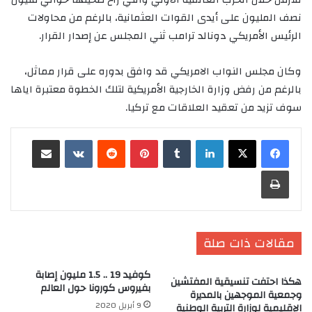
نصف المليون على أيدى القوات العثمانية، بالرغم من محاولات
الرئيس الأمريكي دونالد ترامب ثني المجلس عن إصدار القرار.
وكان مجلس النواب الامريكي قد وافق بدوره على قرار مماثل،
بالرغم من رفض وزارة الخارجية الأمريكية لتلك الخطوة معتبرة اياها
سوف تزيد من تعقيد العلاقات مع تركيا.
لينكدإن
‏Tumblr
بينتيريست
‏Reddit
‏VKontakte
مشاركة عبر البريد
طباعة
مقالات ذات صلة
كوفيد 19 .. 1.5 مليون إصابة
هكذا احتفت تنسيقية المفتشين
بفيروس كورونا حول العالم
وجمعية الموجهين بالمديرة
9 أبريل 2020
الإقليمية لوزارة التربية الوطنية