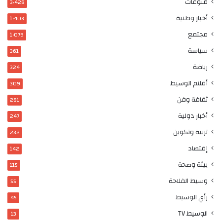
منوعات
3٬428
أخبار وطنية
1٬403
مجتمع
1٬079
سياسة
361
رياضة
324
أقلام الوسيط
309
ثقافة وفن
281
أخبار دولية
247
تربية وتكوين
232
إقتصاد
142
بيئة وصحة
115
وسيط الفلاحة
55
رأي الوسيط
45
الوسيط TV
13