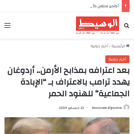
أكادير تحتضن كأس العرش للدراجات بمناسبة الذكرى السابعة والعشرين لعيد العرش المجيد
بحث عن
الق
الرئيسية
/
أخبار دولية
أخبار دولية
بعد اعترافه بمذابح الأرمن.. أردوغان
يهدد ترامب بالاعتراف بـ “الإبادة
الجماعية” للهنود الحمر
Houssam Elgouina
21 ديسمبر 2019