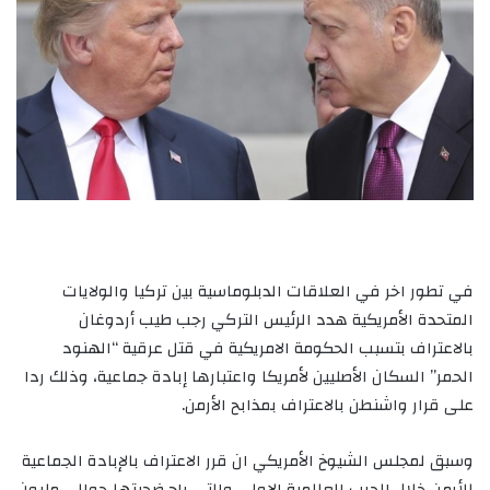
في تطور اخر في العلاقات الدبلوماسية بين تركيا والولايات
المتحدة الأمريكية هدد الرئيس التركي رجب طيب أردوغان
بالاعتراف بتسبب الحكومة الامريكية في قتل عرقية “الهنود
الحمر” السكان الأصليين لأمريكا واعتبارها إبادة جماعية، وذلك ردا
على قرار واشنطن بالاعتراف بمذابح الأرمن.
وسبق لمجلس الشيوخ الأمريكي ان قرر الاعتراف بالإبادة الجماعية
للأرمن خلال الحرب العالمية الاولي والتي راح ضحيتها حوالي مليون