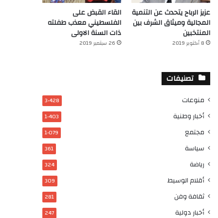
عزيز الرباح يتحدث عن التنمية
القاء القبض على
المجالية وميثاق الشرف بين
الفلسطيني معذب طفلته
المنتخبين
ذات السنة الاولى
8 أكتوبر 2019
26 سبتمبر 2019
تصنيفات
منوعات
3٬428
أخبار وطنية
1٬403
مجتمع
1٬079
سياسة
361
رياضة
324
أقلام الوسيط
309
ثقافة وفن
281
أخبار دولية
247