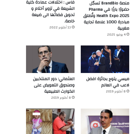
فاس : اختلالات عمادة كلية
منصة BrandBio تسجّل
الشريعة في تزوير أختام و
حضورًا بارزًا في Pharma
تحويل فضائها الى ضيعة
Health Expo 2025 وتُطلق
خاصة.
مبادرة 1000 علامة تجارية
13 أكتوبر 2022
مغربية
4 يوليو 2025
ميسي يتوج بجائزة افضل
العثماني: دور المنتخبين
لاعب في العالم‎
وصندوق التعويض على
الكوارث الطبيعية
8 أكتوبر 2019
8 أكتوبر 2019