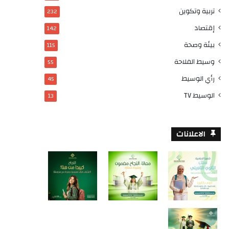
تربية وتكوين
232
إقتصاد
142
بيئة وصحة
115
وسيط الفلاحة
55
رأي الوسيط
45
الوسيط TV
13
الاعلانات