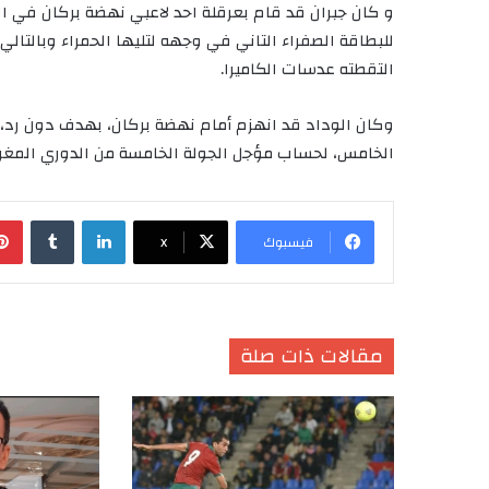
و كان جبران قد قام بعرقلة احد لاعبي نهضة بركان في ال
للبطاقة الصفراء التاني في وجهه لتليها الحمراء وبالتال
التقطته عدسات الكاميرا.
وكان الوداد قد انهزم أمام نهضة بركان، بهدف دون رد، 
الخامس، لحساب مؤجل الجولة الخامسة من الدوري المغر
لينكدإن
‏Tumblr
فيسبوك
X
مقالات ذات صلة