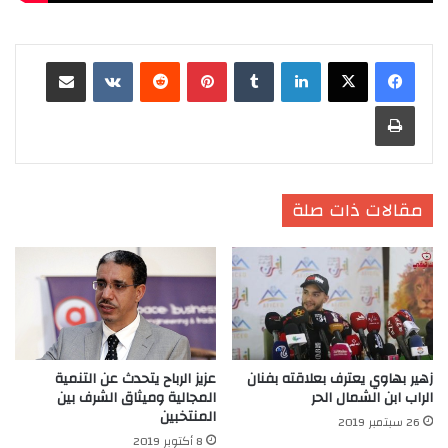
لينكدإن
‏Tumblr
بينتيريست
‏Reddit
‏VKontakte
مشاركة عبر البريد
طباعة
مقالات ذات صلة
زهير بهاوي يعترف بعلاقته بفنان
عزيز الرباح يتحدث عن التنمية
الراب ابن الشمال الحر
المجالية وميثاق الشرف بين
المنتخبين
26 سبتمبر 2019
8 أكتوبر 2019