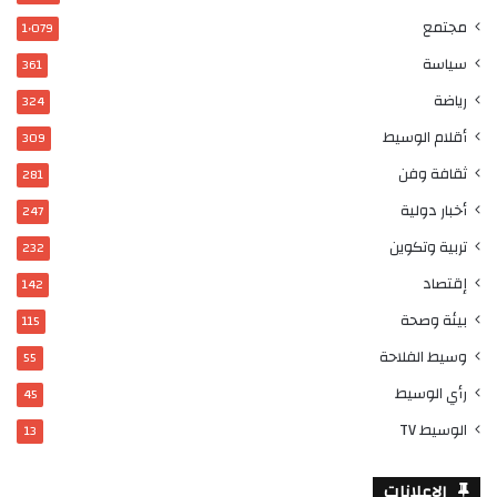
مجتمع
1٬079
سياسة
361
رياضة
324
أقلام الوسيط
309
ثقافة وفن
281
أخبار دولية
247
تربية وتكوين
232
إقتصاد
142
بيئة وصحة
115
وسيط الفلاحة
55
رأي الوسيط
45
الوسيط TV
13
الاعلانات