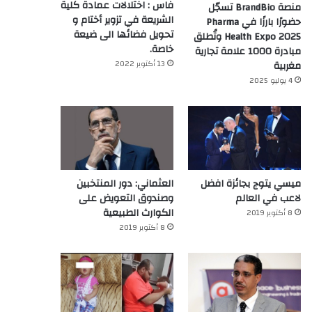
فاس : اختلالات عمادة كلية
منصة BrandBio تسجّل
الشريعة في تزوير أختام و
حضورًا بارزًا في Pharma
تحويل فضائها الى ضيعة
Health Expo 2025 وتُطلق
خاصة.
مبادرة 1000 علامة تجارية
13 أكتوبر 2022
مغربية
4 يوليو 2025
ميسي يتوج بجائزة افضل
العثماني: دور المنتخبين
لاعب في العالم‎
وصندوق التعويض على
الكوارث الطبيعية
8 أكتوبر 2019
8 أكتوبر 2019