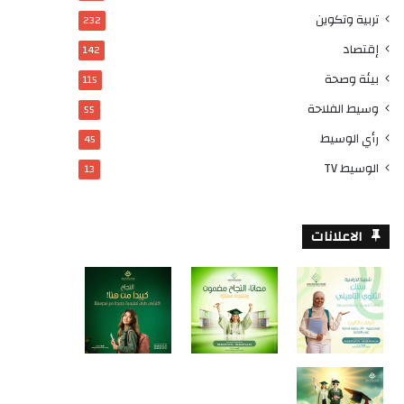
تربية وتكوين
232
إقتصاد
142
بيئة وصحة
115
وسيط الفلاحة
55
رأي الوسيط
45
الوسيط TV
13
الاعلانات