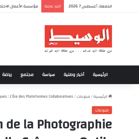
الجمعة, أغسطس 7 2026
أكادير تحتضن كأس العر
أخبار عاجلة
الرئيسية
أخبار وطنية
سياسة
مجتمع
رياضة
الرئيسية
/
منوعات
/
ues : L’Ère des Plateformes Collaboratives
منوعات
n de la Photographie