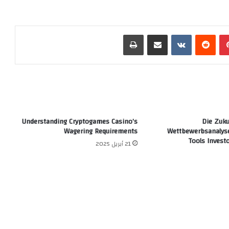
بينتيريست
‏Reddit
‏VKontakte
مشاركة عبر البريد
طباعة
Understanding Cryptogames Casino’s
Die Zuku
Wagering Requirements
Wettbewerbsanalys
Tools Invest
21 أبريل 2025