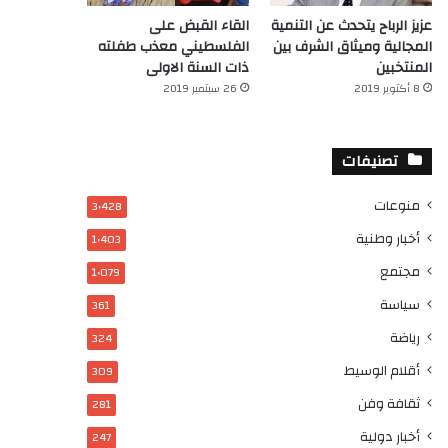
عزيز الرباح يتحدث عن التنمية
القاء القبض على
المجالية وميثاق الشرف بين
الفلسطيني معذب طفلته
المنتخبين
ذات السنة الاولى
8 أكتوبر 2019
26 سبتمبر 2019
تصنيفات
منوعات
3٬428
أخبار وطنية
1٬403
مجتمع
1٬079
سياسة
361
رياضة
324
أقلام الوسيط
309
ثقافة وفن
281
أخبار دولية
247