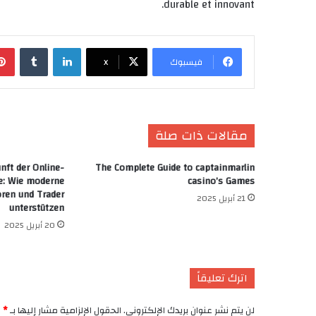
durable et innovant.
لينكدإن
‏Tumblr
فيسبوك
X
مقالات ذات صلة
nft der Online-
The Complete Guide to captainmarlin
e: Wie moderne
casino’s Games
oren und Trader
21 أبريل 2025
unterstützen
20 أبريل 2025
اترك تعليقاً
لن يتم نشر عنوان بريدك الإلكتروني.
الحقول الإلزامية مشار إليها بـ
*