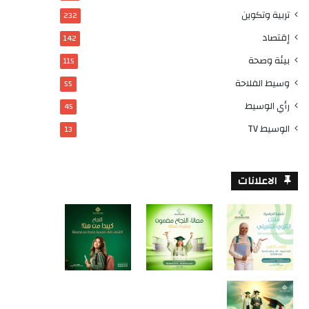
تربية وتكوين
232
إقتصاد
142
بيئة وصحة
115
وسيط الفلاحة
55
رأي الوسيط
45
الوسيط TV
13
الاعلانات