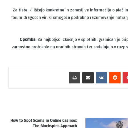
Za tiste, ki iščejo konkretne in zanesljive informacije o plači
forum dragocen vir, ki omogoča podrobno razumevanje notranji
Opomba:
Za najboljšo izkušnjo v spletnih igralnicah je pri
varnostne protokole na uradnih straneh ter sodelujejo v razpra
طباعة
مشاركة عبر البريد
‏VKontakte
‏Reddit
بينتيريست
How to Spot Scams in Online Casinos:
The Blockspins Approach