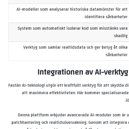
AI-modeller som analyserar historiska datamönster för att
identifiera sårbarheter
System som automatiskt isolerar kod som misstänks vara
skadlig
Verktyg som samlar realtidsdata och ger betyg åt olika
sårbarheter
Integrationen av AI-verktyg
Fastän AI-teknologi utgör ett kraftfullt verktyg för att skydda di
att maximera effektiviteten. Här kommer
specialiserade
.
l
Denna plattform erbjuder avancerade AI-moduler som är ut
patchhantering och realtidsövervakning. Genom att integrera 