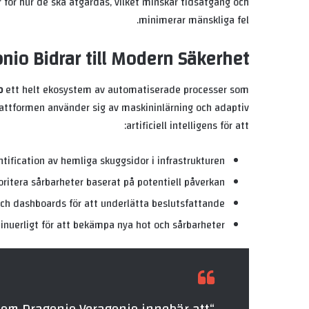
för hur de ska åtgärdas, vilket minskar tidsåtgång och
minimerar mänskliga fel.
nio Bidrar till Modern Säkerhet
o
ett helt ekosystem av automatiserade processer som
 Plattformen använder sig av maskininlärning och adaptiv
artificiell intelligens för att:
tification av hemliga skuggsidor i infrastrukturen
oritera sårbarheter baserat på potentiell påverkan
ch dashboards för att underlätta beslutsfattande
inuerligt för att bekämpa nya hot och sårbarheter