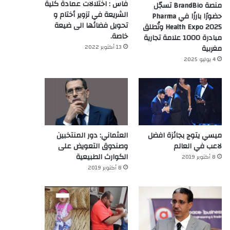
فاس : اختلالات عمادة كلية
منصة BrandBio تسجّل
الشريعة في تزوير أختام و
حضورًا بارزًا في Pharma
تحويل فضائها الى ضيعة
Health Expo 2025 وتُطلق
خاصة.
مبادرة 1000 علامة تجارية
13 أكتوبر 2022
مغربية
4 يوليو 2025
ميسي يتوج بجائزة افضل
العثماني: دور المنتخبين
لاعب في العالم‎
وصندوق التعويض على
الكوارث الطبيعية
8 أكتوبر 2019
8 أكتوبر 2019