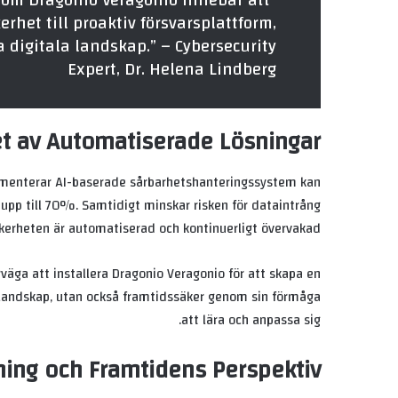
g som Dragonio Veragonio innebär att
erhet till proaktiv försvarsplattform,
 digitala landskap.” – Cybersecurity
Expert, Dr. Helena Lindberg
t av Automatiserade Lösningar
lementerar AI-baserade sårbarhetshanteringssystem kan
 upp till 70%. Samtidigt minskar risken för dataintrång
kerheten är automatiserad och kontinuerligt övervakad.
rväga att installera Dragonio Veragonio för att skapa en
tlandskap, utan också framtidssäker genom sin förmåga
att lära och anpassa sig.
ing och Framtidens Perspektiv