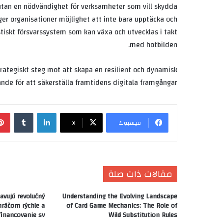
n utan en nödvändighet för verksamheter som vill skydda
 ger organisationer möjlighet att inte bara upptäcka och
stiskt försvarssystem som kan växa och utvecklas i takt
med hotbilden.
trategiskt steg mot att skapa en resilient och dynamisk
ande för att säkerställa framtidens digitala framgångar.
لينكدإن
‏Tumblr
فيسبوك
X
مقالات ذات صلة
avujú revolučný
Understanding the Evolving Landscape
ráčom rýchle a
of Card Game Mechanics: The Role of
financovanie sv
Wild Substitution Rules