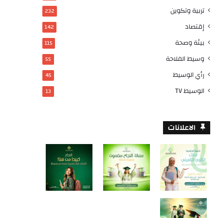
تربية وتكوين
232
إقتصاد
142
بيئة وصحة
115
وسيط الفلاحة
55
رأي الوسيط
45
الوسيط TV
13
الاعلانات