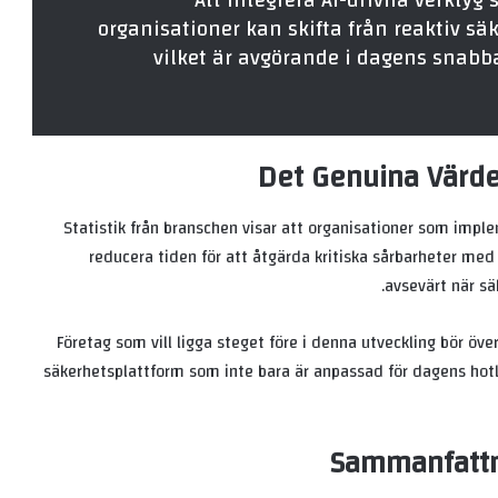
“Att integrera AI-drivna verkty
organisationer kan skifta från reaktiv säk
vilket är avgörande i dagens snabba
Det Genuina Värde
Statistik från branschen visar att organisationer som imp
reducera tiden för att åtgärda kritiska sårbarheter med
avsevärt när sä
Företag som vill ligga steget före i denna utveckling bör öve
säkerhetsplattform som inte bara är anpassad för dagens ho
Sammanfattn