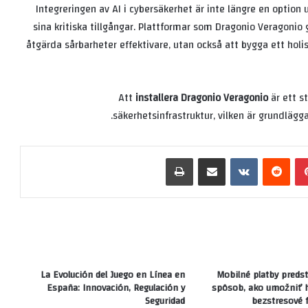
Integreringen av AI i cybersäkerhet är inte längre en optio
sina kritiska tillgångar. Plattformar som Dragonio Veragonio
åtgärda sårbarheter effektivare, utan också att bygga ett holi
Att
installera Dragonio Veragonio
är ett s
säkerhetsinfrastruktur, vilken är grundlägg
بينتيريست
‏Reddit
‏VKontakte
مشاركة عبر البريد
طباعة
La Evolución del Juego en Línea en
Mobilné platby predst
España: Innovación, Regulación y
spôsob, ako umožniť h
Seguridad
bezstresové 