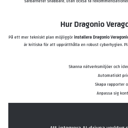
sårbarheter snabbare, utan också få rekommendationer 
Hur Dragonio Verago
På ett mer tekniskt plan möjliggör
installera Dragonio Veragoni
är kritiska för att upprätthålla en robust cyberhygien.
Skanna nätverksmiljöer och iden
Automatiskt pri
Skapa rapporter o
Anpassa sig kont