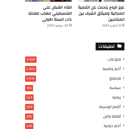
عزيز الرباح يتحدث عن التنمية
القاء القبض على
المجالية وميثاق الشرف بين
الفلسطيني معذب طفلته
المنتخبين
ذات السنة الاولى
8 أكتوبر 2019
26 سبتمبر 2019
تصنيفات
منوعات
3٬428
أخبار وطنية
1٬403
مجتمع
1٬079
سياسة
361
رياضة
324
أقلام الوسيط
309
ثقافة وفن
281
أخبار دولية
247