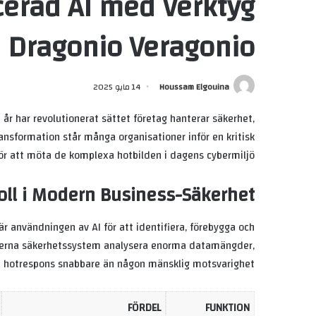
cerad AI med Verktyg
 Dragonio Veragonio
Houssam Elgouina
14 مايو 2025
e år har revolutionerat sättet företag hanterar säkerhet,
ansformation står många organisationer inför en kritisk
ör att möta de komplexa hotbilden i dagens cybermiljö?
Roll i Modern Business-Säkerhet
 användningen av AI för att identifiera, förebygga och
oderna säkerhetssystem analysera enorma datamängder,
 hotrespons snabbare än någon mänsklig motsvarighet.
FÖRDEL
FUNKTION