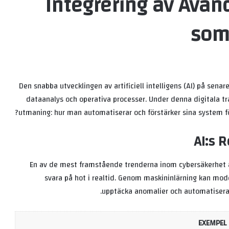
Integrering av Avan
som
Den snabba utvecklingen av artificiell intelligens (AI) på senar
dataanalys och operativa processer. Under denna digitala tr
utmaning: hur man automatiserar och förstärker sina system f
AI:s 
En av de mest framstående trenderna inom cybersäkerhet är
svara på hot i realtid. Genom maskininlärning kan m
upptäcka anomalier och automatisera
EXEMPEL