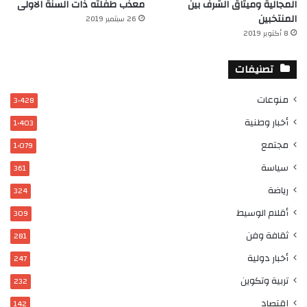
المجالية وميثاق الشرف بين
معذب طفلته ذات السنة الاولى
المنتخبين
26 سبتمبر 2019
8 أكتوبر 2019
تصنيفات
منوعات
3٬428
أخبار وطنية
1٬403
مجتمع
1٬079
سياسة
361
رياضة
324
أقلام الوسيط
309
ثقافة وفن
281
أخبار دولية
247
تربية وتكوين
232
إقتصاد
142