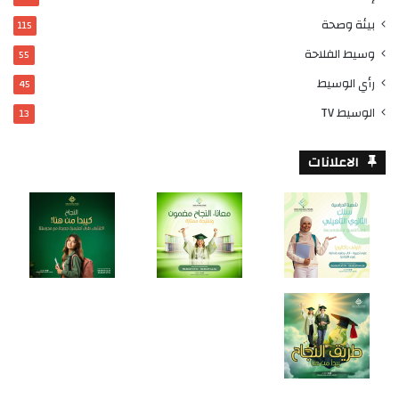
بيئة وصحة
115
وسيط الفلاحة
55
رأي الوسيط
45
الوسيط TV
13
الاعلانات