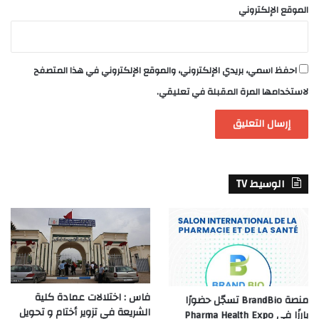
الموقع الإلكتروني
احفظ اسمي، بريدي الإلكتروني، والموقع الإلكتروني في هذا المتصفح
لاستخدامها المرة المقبلة في تعليقي.
الوسيط TV
فاس : اختلالات عمادة كلية
منصة BrandBio تسجّل حضورًا
الشريعة في تزوير أختام و تحويل
بارزًا في Pharma Health Expo