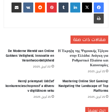
لينكدإن
‏Tumblr
بينتيريست
‏Reddit
‏VKontakte
مشاركة عبر البريد
طباعة
مقالات ذات صلة
De Moderne Wereld van Online
Η Έκρηξη της Ψηφιακής Τζόγου
Gokken: Veiligheid, Innovatie en
στην Ελλάδα: Ανάγκη για
Verantwoordelijkheid
Ρυθμιστικό Πλαίσιο και
Καινοτομίες
22 أبريل 2025
21 أبريل 2025
Herný priemysel: Udržať
Mastering Online Slot Gaming:
konkurencieschopnosť a dôveru
Navigating the Landscape of Top
v digitálnom veku
Platforms
21 أبريل 2025
21 أبريل 2025
اترك تعليقاً