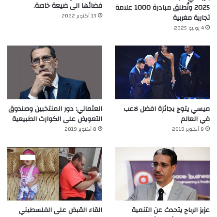
فضائها الى ضيعة خاصة.
2025 وتُطلق مبادرة 1000 علامة
13 أكتوبر 2022
تجارية مغربية
4 يوليو 2025
ميسي يتوج بجائزة افضل لاعب
العثماني: دور المنتخبين وصندوق
في العالم‎
التعويض على الكوارث الطبيعية
8 أكتوبر 2019
8 أكتوبر 2019
عزيز الرباح يتحدث عن التنمية
القاء القبض على الفلسطيني