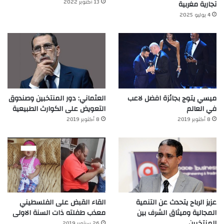
13 أكتوبر 2022
تجارية مغربية
4 يوليو 2025
ميسي يتوج بجائزة افضل لاعب
العثماني: دور المنتخبين وصندوق
في العالم‎
التعويض على الكوارث الطبيعية
8 أكتوبر 2019
8 أكتوبر 2019
عزيز الرباح يتحدث عن التنمية
القاء القبض على الفلسطيني
المجالية وميثاق الشرف بين
معذب طفلته ذات السنة الاولى
المنتخبين
26 سبتمبر 2019