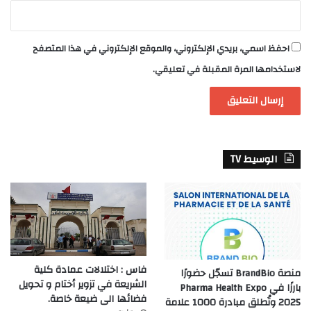
احفظ اسمي، بريدي الإلكتروني، والموقع الإلكتروني في هذا المتصفح
لاستخدامها المرة المقبلة في تعليقي.
الوسيط TV
فاس : اختلالات عمادة كلية
منصة BrandBio تسجّل حضورًا
الشريعة في تزوير أختام و تحويل
بارزًا في Pharma Health Expo
فضائها الى ضيعة خاصة.
2025 وتُطلق مبادرة 1000 علامة