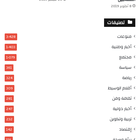
8 أكتوبر 2019
تصنيفات
منوعات
3٬428
أخبار وطنية
1٬403
مجتمع
1٬079
سياسة
361
رياضة
324
أقلام الوسيط
309
ثقافة وفن
281
أخبار دولية
247
تربية وتكوين
232
إقتصاد
142
بيئة وصحة
115