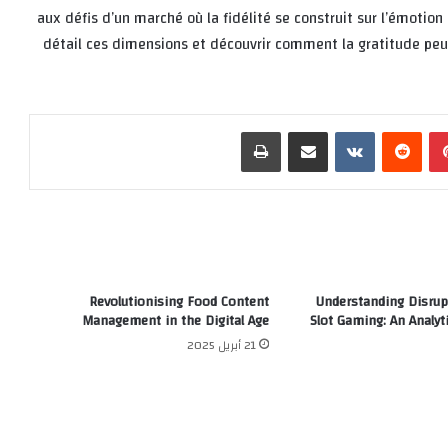
aux défis d’un marché où la fidélité se construit sur l’émotion
détail ces dimensions et découvrir comment la gratitude peut
بينتيريست
‏Reddit
‏VKontakte
مشاركة عبر البريد
طباعة
Revolutionising Food Content
Understanding Disrup
Management in the Digital Age
Slot Gaming: An Analyt
21 أبريل 2025