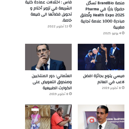
فاس : اختلالات عمادة كلية
منصة BrandBio تسجّل
الشريعة في تزوير أختام و
حضورًا بارزًا في Pharma
تحويل فضائها الى ضيعة
Health Expo 2025 وتُطلق
خاصة.
مبادرة 1000 علامة تجارية
13 أكتوبر 2022
مغربية
4 يوليو 2025
ميسي يتوج بجائزة افضل
العثماني: دور المنتخبين
لاعب في العالم‎
وصندوق التعويض على
الكوارث الطبيعية
8 أكتوبر 2019
8 أكتوبر 2019