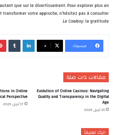
 autant que sur le divertissement. Pour explorer plus en
 transformer votre approche, n’hésitez pas à consulter
Le Cowboy: la gratitude.
لينكدإن
‏Tumblr
فيسبوك
X
مقالات ذات صلة
tions in Online
Evolution of Online Casinos: Navigating
ical Perspective
Quality and Transparency in the Digital
Age
17 أبريل 2025
21 أبريل 2025
اترك تعليقاً