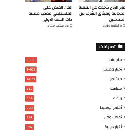
عزيز الرباح يتحدث عن التنمية
القاء القبض على
المجالية وميثاق الشرف بين
الفلسطيني معذب طفلته
المنتخبين
ذات السنة الاولى
8 أكتوبر 2019
26 سبتمبر 2019
تصنيفات
منوعات
3٬428
أخبار وطنية
1٬403
مجتمع
1٬079
سياسة
361
رياضة
324
أقلام الوسيط
309
ثقافة وفن
281
أخبار دولية
247