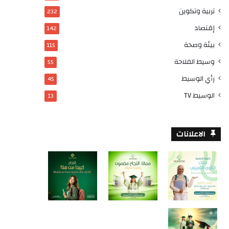
تربية وتكوين
232
إقتصاد
142
بيئة وصحة
115
وسيط الفلاحة
55
رأي الوسيط
45
الوسيط TV
13
الاعلانات