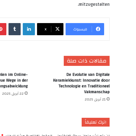
mitzugestalten.
لينكدإن
‏Tumblr
فيسبوك
X
مقالات ذات صلة
hlen im Online-
De Evolutie van Digitale
eue Wege in der
Keramiekkunst: Innovatie door
ungsabwicklung
Technologie en Traditioneel
Vakmanschap
22 أبريل 2025
21 أبريل 2025
اترك تعليقاً
لن يتم نشر عنوان بريدك الإلكتروني.
الحقول الإلزامية مشار إليها بـ
*