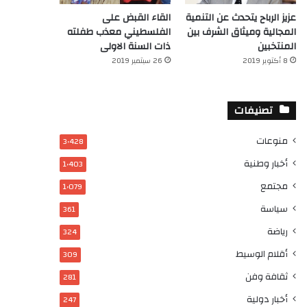
عزيز الرباح يتحدث عن التنمية
القاء القبض على
المجالية وميثاق الشرف بين
الفلسطيني معذب طفلته
المنتخبين
ذات السنة الاولى
8 أكتوبر 2019
26 سبتمبر 2019
تصنيفات
منوعات
3٬428
أخبار وطنية
1٬403
مجتمع
1٬079
سياسة
361
رياضة
324
أقلام الوسيط
309
ثقافة وفن
281
أخبار دولية
247