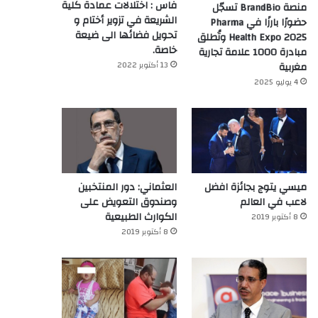
فاس : اختلالات عمادة كلية
منصة BrandBio تسجّل
الشريعة في تزوير أختام و
حضورًا بارزًا في Pharma
تحويل فضائها الى ضيعة
Health Expo 2025 وتُطلق
خاصة.
مبادرة 1000 علامة تجارية
13 أكتوبر 2022
مغربية
4 يوليو 2025
ميسي يتوج بجائزة افضل
العثماني: دور المنتخبين
لاعب في العالم‎
وصندوق التعويض على
الكوارث الطبيعية
8 أكتوبر 2019
8 أكتوبر 2019