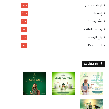
تربية وتكوين
232
إقتصاد
142
بيئة وصحة
115
وسيط الفلاحة
55
رأي الوسيط
45
الوسيط TV
13
الاعلانات