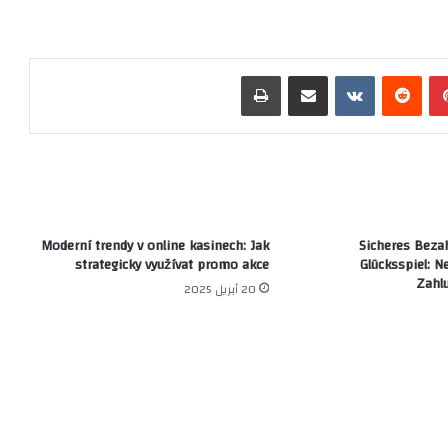
بينتيريست
‏Reddit
‏VKontakte
مشاركة عبر البريد
طباعة
Moderní trendy v online kasinech: Jak
Sicheres Beza
strategicky využívat promo akce
Glücksspiel: N
Zahl
20 أبريل 2025