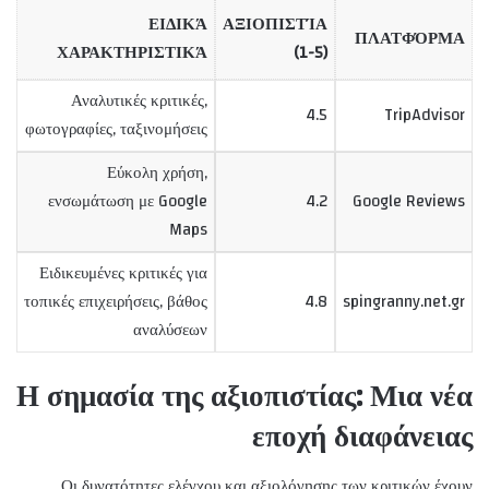
ΕΙΔΙΚΆ
ΑΞΙΟΠΙΣΤΊΑ
ΠΛΑΤΦΌΡΜΑ
ΧΑΡΑΚΤΗΡΙΣΤΙΚΆ
(1-5)
Αναλυτικές κριτικές,
4.5
TripAdvisor
φωτογραφίες, ταξινομήσεις
Εύκολη χρήση,
ενσωμάτωση με Google
4.2
Google Reviews
Maps
Ειδικευμένες κριτικές για
τοπικές επιχειρήσεις, βάθος
4.8
spingranny.net.gr
αναλύσεων
Η σημασία της αξιοπιστίας: Μια νέα
εποχή διαφάνειας
Οι δυνατότητες ελέγχου και αξιολόγησης των κριτικών έχουν