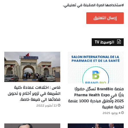
لاستخدامها المرة المقبلة في تعليقي.
الوسيط TV
فاس : اختلالات عمادة كلية
منصة BrandBio تسجّل حضورًا
الشريعة في تزوير أختام و تحويل
بارزًا في Pharma Health Expo
فضائها الى ضيعة خاصة.
2025 وتُطلق مبادرة 1000 علامة
13 أكتوبر 2022
تجارية مغربية
4 يوليو 2025