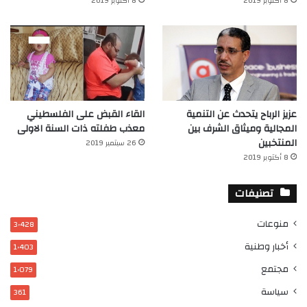
8 أكتوبر 2019
8 أكتوبر 2019
عزيز الرباح يتحدث عن التنمية
القاء القبض على الفلسطيني
المجالية وميثاق الشرف بين
معذب طفلته ذات السنة الاولى
المنتخبين
26 سبتمبر 2019
8 أكتوبر 2019
تصنيفات
منوعات
3٬428
أخبار وطنية
1٬403
مجتمع
1٬079
سياسة
361