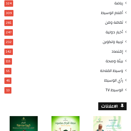
رياضة
324
أقلام الوسيط
309
ثقافة وفن
281
أخبار دولية
247
تربية وتكوين
232
إقتصاد
142
بيئة وصحة
115
وسيط الفلاحة
55
رأي الوسيط
45
الوسيط TV
13
الاعلانات