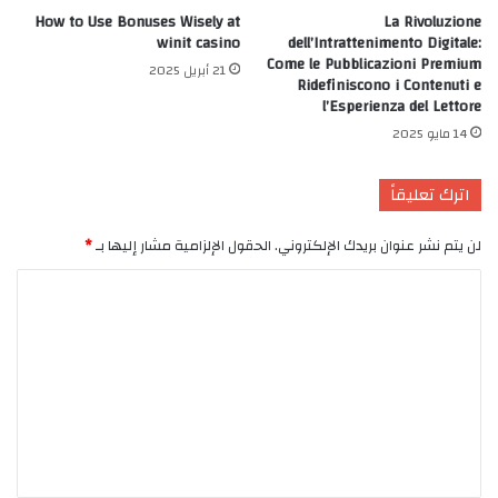
How to Use Bonuses Wisely at
La Rivoluzione
winit casino
dell’Intrattenimento Digitale:
Come le Pubblicazioni Premium
21 أبريل 2025
Ridefiniscono i Contenuti e
l’Esperienza del Lettore
14 مايو 2025
اترك تعليقاً
لن يتم نشر عنوان بريدك الإلكتروني.
الحقول الإلزامية مشار إليها بـ
*
ا
ل
ت
ع
ل
ي
ق