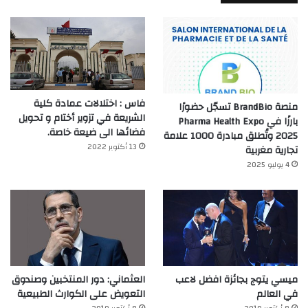
فاس : اختلالات عمادة كلية
منصة BrandBio تسجّل حضورًا
الشريعة في تزوير أختام و تحويل
بارزًا في Pharma Health Expo
فضائها الى ضيعة خاصة.
2025 وتُطلق مبادرة 1000 علامة
13 أكتوبر 2022
تجارية مغربية
4 يوليو 2025
ميسي يتوج بجائزة افضل لاعب
العثماني: دور المنتخبين وصندوق
في العالم‎
التعويض على الكوارث الطبيعية