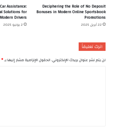
Car Assistance:
Deciphering the Role of No Deposit
l Solutions for
Bonuses in Modern Online Sportsbook
Modern Drivers
Promotions
22 أبريل 2025
2 يونيو 2025
اترك تعليقاً
لن يتم نشر عنوان بريدك الإلكتروني.
الحقول الإلزامية مشار إليها بـ
*
ا
ل
ت
ع
ل
ي
ق