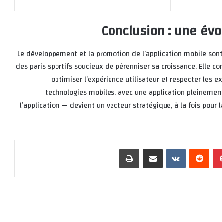
Conclusion : une évo
Le développement et la promotion de l’application mobile son
des paris sportifs soucieux de pérenniser sa croissance. Elle co
optimiser l’expérience utilisateur et respecter les 
technologies mobiles, avec une application pleinement
l’application — devient un vecteur stratégique, à la fois pour
بينتيريست
‏Reddit
‏VKontakte
مشاركة عبر البريد
طباعة