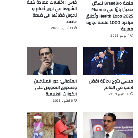
فاس : اختلالات عمادة كلية
منصة BrandBio تسجّل
الشريعة في تزوير أختام و
حضورًا بارزًا في Pharma
تحويل فضائها الى ضيعة
Health Expo 2025 وتُطلق
خاصة.
مبادرة 1000 علامة تجارية
13 أكتوبر 2022
مغربية
4 يوليو 2025
ميسي يتوج بجائزة افضل
العثماني: دور المنتخبين
لاعب في العالم‎
وصندوق التعويض على
الكوارث الطبيعية
8 أكتوبر 2019
8 أكتوبر 2019