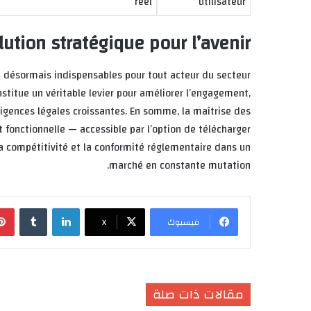
réel
utilisateur
lution stratégique pour l’avenir
t désormais indispensables pour tout acteur du secteur
nstitue un véritable levier pour améliorer l’engagement,
exigences légales croissantes. En somme, la maîtrise des
 fonctionnelle — accessible par l’option de télécharger
 la compétitivité et la conformité réglementaire dans un
marché en constante mutation.
لينكدإن
‏Tumblr
فيسبوك
X
مقالات ذات صلة