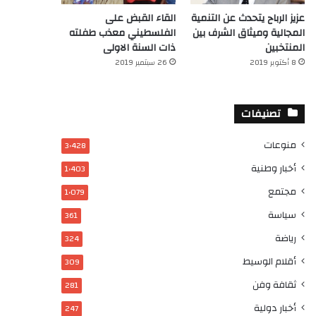
عزيز الرباح يتحدث عن التنمية
القاء القبض على
المجالية وميثاق الشرف بين
الفلسطيني معذب طفلته
المنتخبين
ذات السنة الاولى
8 أكتوبر 2019
26 سبتمبر 2019
تصنيفات
منوعات
3٬428
أخبار وطنية
1٬403
مجتمع
1٬079
سياسة
361
رياضة
324
أقلام الوسيط
309
ثقافة وفن
281
أخبار دولية
247