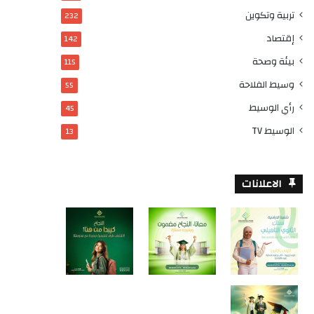
تربية وتكوين
232
إقتصاد
142
بيئة وصحة
115
وسيط الفلاحة
55
رأي الوسيط
45
الوسيط TV
13
الاعلانات