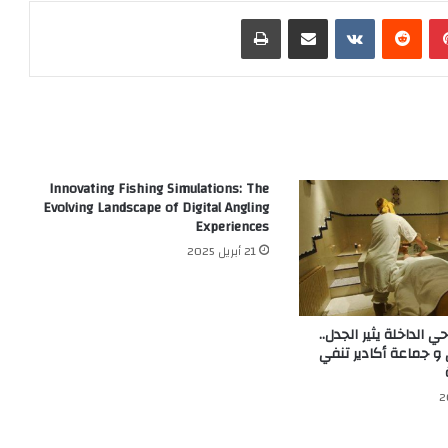
طباعة
مشاركة عبر البريد
‏VKontakte
‏Reddit
بينتيريست
Innovating Fishing Simulations: The
Evolving Landscape of Digital Angling
Experiences
21 أبريل 2025
مركز تدليك في حي الدا
الساكنة تشتكي و جما