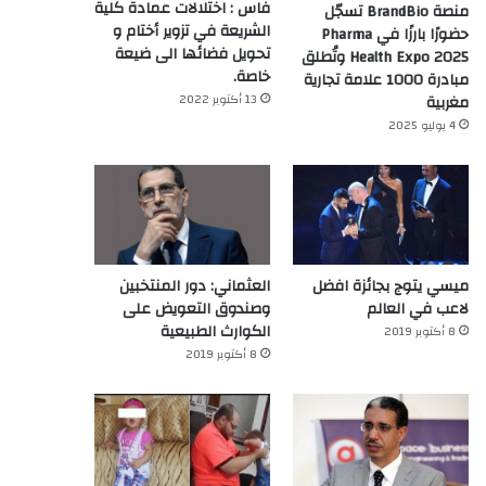
فاس : اختلالات عمادة كلية
منصة BrandBio تسجّل
الشريعة في تزوير أختام و
حضورًا بارزًا في Pharma
تحويل فضائها الى ضيعة
Health Expo 2025 وتُطلق
خاصة.
مبادرة 1000 علامة تجارية
13 أكتوبر 2022
مغربية
4 يوليو 2025
العثماني: دور المنتخبين
ميسي يتوج بجائزة افضل
وصندوق التعويض على
لاعب في العالم‎
الكوارث الطبيعية
8 أكتوبر 2019
8 أكتوبر 2019