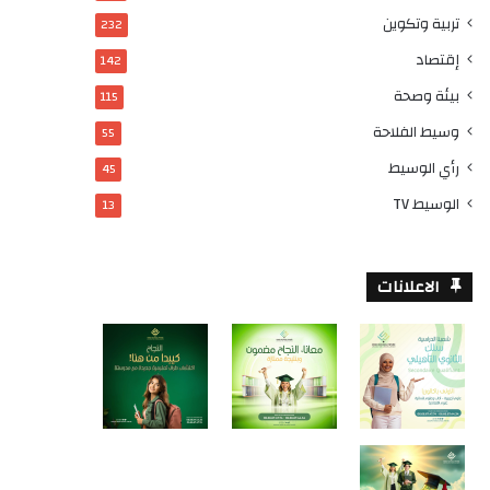
تربية وتكوين
232
إقتصاد
142
بيئة وصحة
115
وسيط الفلاحة
55
رأي الوسيط
45
الوسيط TV
13
الاعلانات