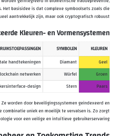
e worden geïntegreerd in biometrische fraudepreventie,
. Het basisidee is dat complexe symboolsets zoals die
sueel aantrekkelijk zijn, maar ook cryptografisch robuust.
ceerde Kleuren- en Vormensystemen
RUIKSTOEPASSINGEN
SYMBOLEN
KLEUREN
itale handtekeningen
Diamant
Geel
blockchain netwerken
Würfel
Groen
ikersinterface-design
Stern
Paars
. Ze worden door beveiligingssystemen geindexeerd en
 combinatie uniek en moeilijk te vervalsen is. Zo zorgt
ologie voor een veilige en intuïtieve gebruikerservaring.