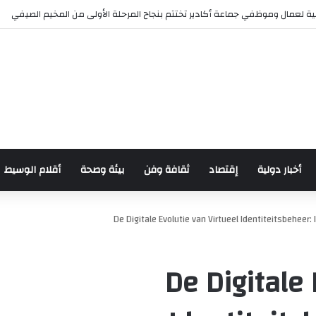
أكادير تحتضن كأس العرش للدراجات بمناسبة الذكرى السابعة وال
أقلام الوسيط
بيئة وصحة
ثقافة وفن
إقتصاد
أخبار دولية
De Digitale Evolutie van Virtueel Identiteitsbeheer
De Digitale 