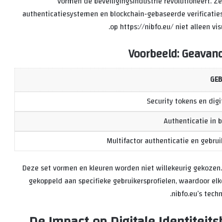
vormen de beveiligingsindustrie revolutioneert. Z
authenticatiesystemen en blockchain-gebaseerde verificaties
op https://nibfo.eu/ niet alleen vi
Voorbeeld: Geavan
GEB
Security tokens en dig
Authenticatie in 
Multifactor authenticatie en gebru
Deze set vormen en kleuren worden niet willekeurig gekozen
gekoppeld aan specifieke gebruikersprofielen, waardoor elke
nibfo.eu’s techn