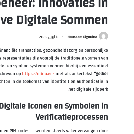
beheer: Innovaties in
eve Digitale Sommen
18 أبريل 2025
Houssam Elgouina
 financiële transacties, gezondheidszorg en persoonlijke
le representaties die voorbij de traditionele vormen van
code- en symboolsystemen vormen hierbij een essentieel
schreven op
https://nibfo.eu/
met als ankertekst
“gelber
hten in de toekomst van identiteit en authenticatie in
het digitale tijdperk.
igitale Iconen en Symbolen in
Verificatieprocessen
en en PIN-codes — worden steeds vaker vervangen door