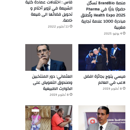
فاس : اختلالات عمادة كلية
منصة BrandBio تسجّل
الشريعة في تزوير أختام و
حضورًا بارزًا في Pharma
تحويل فضائها الى ضيعة
Health Expo 2025 وتُطلق
خاصة.
مبادرة 1000 علامة تجارية
13 أكتوبر 2022
مغربية
4 يوليو 2025
ميسي يتوج بجائزة افضل
العثماني: دور المنتخبين
لاعب في العالم‎
وصندوق التعويض على
الكوارث الطبيعية
8 أكتوبر 2019
8 أكتوبر 2019