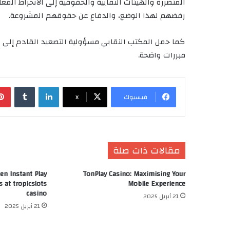
المتضررة والهيئات النقابية والحقوقية إلى الانخراط الف
رفضهم لهذا الوضع، والدفاع عن حقوقهم المشروعة.
كما حمل المكتب النقابي مسؤولية التصعيد القادم إلى 
مبررات واضحة.
لينكدإن
‏Tumblr
فيسبوك
X
مقالات ذات صلة
en Instant Play
TonPlay Casino: Maximising Your
 at tropicslots
Mobile Experience
casino
21 أبريل 2025
21 أبريل 2025