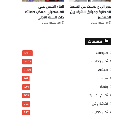
عزيز الرباح يتحدث عن التنمية
القاء القبض على
المجالية وميثاق الشرف بين
الفلسطيني معذب طفلته
المنتخبين
ذات السنة الاولى
8 أكتوبر 2019
26 سبتمبر 2019
تصنيفات
منوعات
3٬428
أخبار وطنية
1٬403
مجتمع
1٬079
سياسة
361
رياضة
324
أقلام الوسيط
309
ثقافة وفن
281
أخبار دولية
247