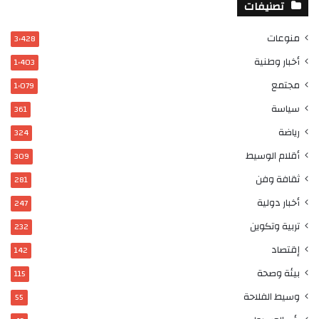
تصنيفات
منوعات
3٬428
أخبار وطنية
1٬403
مجتمع
1٬079
سياسة
361
رياضة
324
أقلام الوسيط
309
ثقافة وفن
281
أخبار دولية
247
تربية وتكوين
232
إقتصاد
142
بيئة وصحة
115
وسيط الفلاحة
55