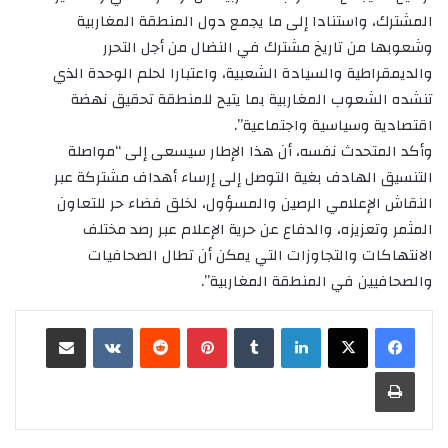
المشترك، واستنادا إلى ما يجمع دول المنطقة المغاربية
وشعوبها من تاريخ مشترك في النضال من أجل التحرر
والديمقراطية والسيادة الشعبية، واعتبارا لحلم الوحدة الذي
تنشده الشعوب المغاربية بما يتيح للمنطقة تحقيق نهضة
اقتصادية وسياسية واجتماعية”.
وأكد المتحدث نفسه، أن هذا الإطار سيسعى إلى “مواصلة
التنسيق الهادف بغية التوصل إلى إرساء أهداف مشتركة عبر
النقاش الإعلامي الرصين والمسؤول، لخلق فضاء حر للتعاون
المثمر وتعزيزه، والدفاع عن حرية الإعلام عبر رصد مختلف
الانتهاكات والتجاوزات التي يمكن أن تطال الصحافيات
والصحافيين في المنطقة المغاربية”.
لينكدإن
‏Tumblr
بينتيريست
‏Reddit
‏VKontakte
مشاركة عبر البريد
طباعة