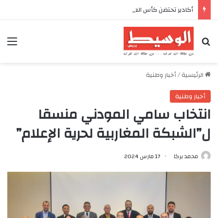
أكادير تحتضن كأس العرش للدراجات بمناسبة الذكرى السابعة والعشرين لعيد العرش المجيد
بحث عن
الق
الرئيسية
/
أخبار وطنية
أخبار وطنية
انتخاب سامي المودني منسقا
ل”الشبكة المغاربية لحرية الإعلام”
محمد بركا
17 مارس 2024