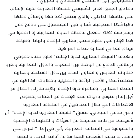
التكنولوجي إلى الاستقلال الاقتصادي والتحريري”.
وصادق الجمع العام التأسيسي للشبكة المغاربية لحرية الإعلام،
على نظامها الداخلي، والذي يتضمن أهدافها ووسائل عملها
وهياكلها التنظيمية. كما وافق المجتمعون على برنامج عمل
برسم سنة 2024 لتفعيل توصيات الندوة المغاربية، إذ اتفقوا في
هذا الإطار على تنظيم ملتقى مغاربي للإعلام بالرباط، وصياغة
ميثاق مغاربي لمحاربة خطاب الكراهية.
وتهدف “الشبكة المغاربية لحرية الإعلام” لخلق فضاء حقوقي
وإعلامي للدفاع عن الوحدة بين الشعوب والدول المغاربية، وتعزيز
خطابات التعايش والتعاون المثمر بين دول المنطقة، ومحاربة
مختلف أشكال الأخبار الزائفة والتضليلية وخطابات الكراهية في
الفضاء المغاربي، ومناصرة حرية الإعلام، بالإضافة إلى النضال من
أجل إقرار نصوص وآليات تمنع الإفلات من العقاب بخصوص
الانتهاكات التي تطال الصحافيين في المنطقة المغاربية.
وصرح سامي المودني، منسق “الشبكة المغاربية لحرية الإعلام”، أن
تأسيسها من طرف مجموعة من الهيئات والتنظيمات الإعلامية
والحقوقية في المنطقة المغاربية، يأتي في إطار “الحرص على
ترسيخ ما يجمع الشعوب المغاربية من أواصر التآخي والمصير