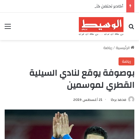
أكادير تحتضن كأس العرش للدراجات بمناسبة الذكرى السابعة والعشرين لعيد العرش المجيد
بحث عن
الق
الرئيسية
/
رياضة
رياضة
بوصوفة يوقع لنادي السيلية
القطري لموسمين
محمد بركا
21 أغسطس 2019