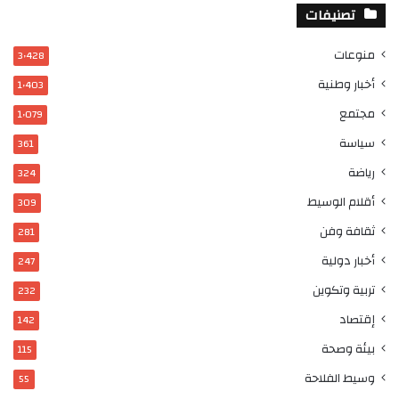
تصنيفات
منوعات
3٬428
أخبار وطنية
1٬403
مجتمع
1٬079
سياسة
361
رياضة
324
أقلام الوسيط
309
ثقافة وفن
281
أخبار دولية
247
تربية وتكوين
232
إقتصاد
142
بيئة وصحة
115
وسيط الفلاحة
55