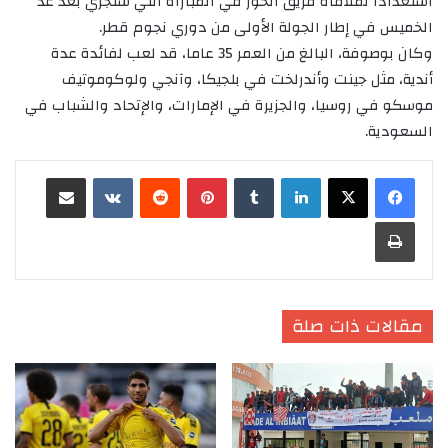
استعدادا لملاقاة فريق الخور في المباراة التي ستجري بعد غد
الخميس في إطار الجولة الأولى من دوري نجوم قطر.
وكان بوصوفة، البالغ من العمر 35 عاما، قد لعب لفائدة عدة
أندية، مثل جينت وأندرلخت في بلجيكا، وآنجي ولوكوموتيف
موسكو في روسيا، والجزيرة في الإمارات، والإتحاد والشباب في
السعودية.
لينكدإن
‏Tumblr
بينتيريست
‏Reddit
‏VKontakte
مشاركة عبر البريد
طباعة
مقالات ذات صلة