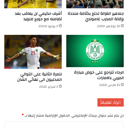
جماهير الغزالة تحتج بكثافة منددة
أشرف حكيمي لن يعاقب بعد
بإقالة المدرب غاموندي
تضامنه مع جورج فلويد
21 نوفمبر 2019
3 يونيو 2020
الرجاء تتراجع على خوض مباراة
للمرة الثانية على التوالي
الديربي بالامارات
المحليون الى نهائي الشان
15 مارس 2019
3 فبراير 2021
اترك تعليقاً
لن يتم نشر عنوان بريدك الإلكتروني.
الحقول الإلزامية مشار إليها بـ
*
ا