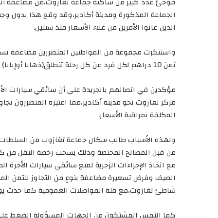
فوجئ عدد كبير من ساكنة جماعة تغازوت،من مضاعفة أثمنة 
الذين عانوا الأمرين من غلاء الأسعار منذ سنتين.
واستنكرت مجموعة من المواطنين المتضررين مضاعفة تسعير
ثمن 10 دراهم لكل فرد عن كل رحلة تنطلق(ذهابا أوإيابا) من محطة الباطواربمدينة أكادير نحو مركز تغازوت.
مركز تغازوت نحو مدينة أكادير،مما اعتبره المتضررون تج
المكلفة بمراقبة الأسعار.
ولهذه الأسباب طالب سكان جماعة تغازوت من السلطات الإ
من قبل المصالح المختصة وذلك بسحب رخصة النقل من كل من ض
مع اتخاذ الإجراءات الزجرية لمنع سائقي سيارات الأجرة الك
الصيف وفرض تسعيرة مضاعفة بنوع من التجاوز للثمن الم
شاطئ تغازوت،مع قلة المواصلات العمومية كما حدث يوم
كما التمس المشتكون من الجهات المسؤولة الضغط على شر