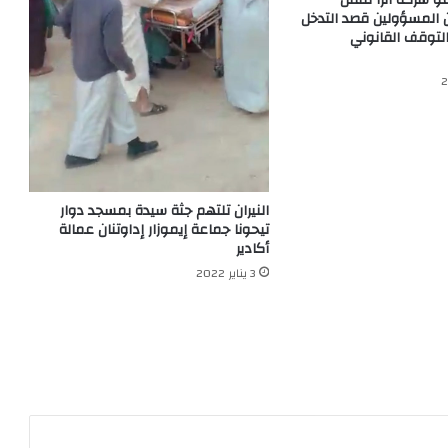
شركة ألزا للنقل
 المسؤولين قصد التدخل
التوقف القانوني
النيران تلتهم جثة سيدة بمسجد دوار
تيحونا جماعة إيموزار إداوتنان عمالة
أكادير
3 يناير 2022