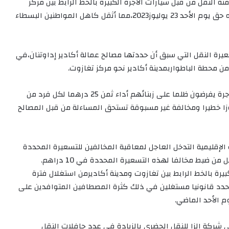
النقل من قبل سيارات الأجرة الكبيرة بالخط الرابط بين مركز
الجماعة المذكورة ومدينة أكادير،وقد وقع هذا بدون وجه حق يوم الأحد 23 يوليوز2023،مما أثقل كاهل المواطنين البسطاء
ة النقل التي سبق أن حددتها مصالح عمالة أكادير إداوتنان،في
مؤكدين في اتصالهم بالجريدة على أن سائقي سيارات الأجرة يفرضون ظلما على زبنائهم أداء ثمن 25 درهما لكل فرد من
اوزا خطيرا ومخالفة غير مسبوقة تستحق المساءلة من قبل المصالح
قليمية التدخل العاجل لمعاقبة المخالفين للتسعيرة المحددة
بط مخالفا لهذه التسعيرة المحددة في 10 دراهم.
بيرة بالخط الرابط بين تغازوت ومدينة أكاديرمن استغلال فترة
حدد قانونيا مستغلين في ذلك كثرة المصطافين المتوافدين على
 الأحد الماضي.
كة الزا للنقل الحضري بالزيادة في عدد حافلات النقل