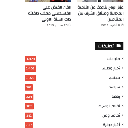
عزيز الرباح يتحدث عن التنمية
القاء القبض على
المجالية وميثاق الشرف بين
الفلسطيني معذب طفلته
المنتخبين
ذات السنة الاولى
8 أكتوبر 2019
26 سبتمبر 2019
تصنيفات
منوعات
3٬428
أخبار وطنية
1٬403
مجتمع
1٬079
سياسة
361
رياضة
324
أقلام الوسيط
309
ثقافة وفن
281
أخبار دولية
247