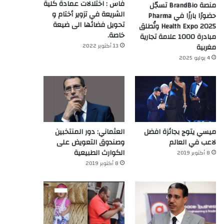
فاس : اختلالات عمادة كلية
منصة BrandBio تسجّل
الشريعة في تزوير أختام و
حضورًا بارزًا في Pharma
تحويل فضائها الى ضيعة
Health Expo 2025 وتُطلق
خاصة.
مبادرة 1000 علامة تجارية
13 أكتوبر 2022
مغربية
4 يوليو 2025
ميسي يتوج بجائزة افضل
العثماني: دور المنتخبين
لاعب في العالم‎
وصندوق التعويض على
الكوارث الطبيعية
8 أكتوبر 2019
8 أكتوبر 2019