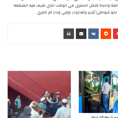
افلة واحدة للنقل الحضري في الوقت الذي تعرف فيه المنطقة
 نحو شواطئ أورير وتغازوت وإمي ودار ثم تامري.
بينتيريست
‏Reddit
‏VKontakte
مشاركة عبر البريد
طباعة