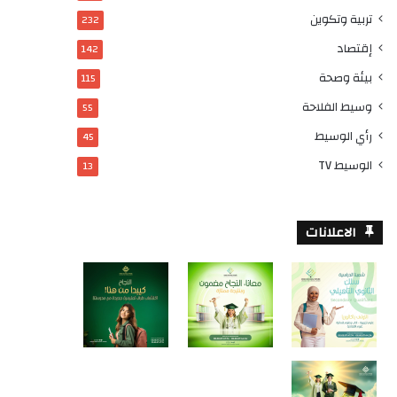
تربية وتكوين
232
إقتصاد
142
بيئة وصحة
115
وسيط الفلاحة
55
رأي الوسيط
45
الوسيط TV
13
الاعلانات