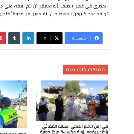
الحضري في فصل الصيف لأنه لايعقل أن يتم البقاء على ح
توافد عدد كبيرمن المصطافين القادمين من مدينة أكَادير
لينكدإن
‏Tumblr
فيسبوك
X
مقالات ذات صلة
في زمن الحجر الصحي السلك القضائي
بأكادير يقوم بزيارة مؤسسة مركز حماية