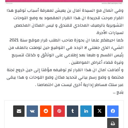
وفي اتصال مع السيدة آمال بن يعيش لمعرفة أسباب توقيع هذا
القرار صرحت للجريدة ان هذا القرار المقصود به وضع اللوحات
التشويرية بالرصيف المحادي للفندق و ليس المكان المخصص
لسيارات الأجرة.
كما احيطكم علما ان بحوزة صاحب الطلب قرار موقع سنة 2021
الشيء الذي جعلني لا اتردد في التوقيع حين توصلت بالملف من
رئيس القسم و طبعا بعد إطلاعي على الوثائق و كذلك لتسريع
وتيرة قضاء أغراض المواطنين .
و أضافت آمال ان هذا القرار تم توقيفه مؤقتا إلى حين خروج لجنة
مختصة و وضع رسم بياني لتحديد مكان وضع اللوحات و هذا يبقى
عبر سلك مساطر إدارية أخرى ليست من اختصاصنا .
يتبع …
لينكدإن
‏Tumblr
بينتيريست
‏Reddit
‏VKontakte
مشاركة عبر البريد
طباعة