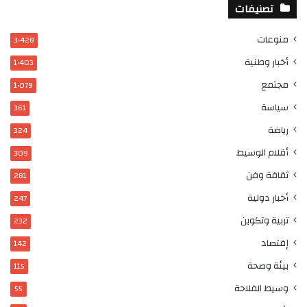
تصنيفات
منوعات
3٬428
أخبار وطنية
1٬403
مجتمع
1٬079
سياسة
361
رياضة
324
أقلام الوسيط
309
ثقافة وفن
281
أخبار دولية
247
تربية وتكوين
232
إقتصاد
142
بيئة وصحة
115
وسيط الفلاحة
55