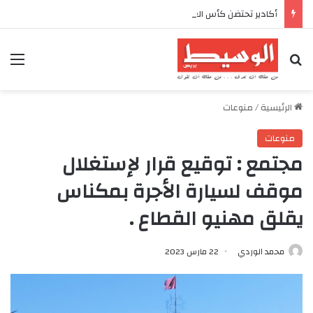
أكادير تحتضن كأس العرش للدراجات بمناسبة الذكرى السابعة والعشرين لعيد العرش المجيد
بحث عن
الق
الرئيسية
/
منوعات
منوعات
مجتمع : توقيع قرار لإستغلال
موقف لسيارة الأجرة بمكناس
يقلق مهنيو القطاع .
محمد الوردي
22 مارس 2023